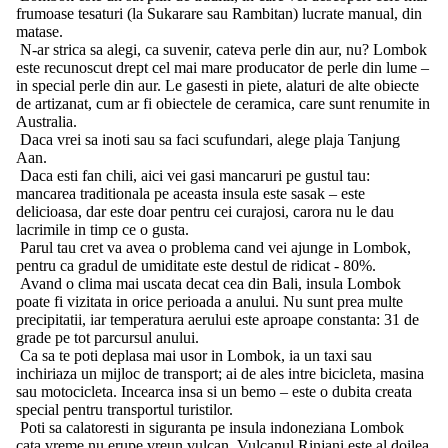
frumoase tesaturi (la Sukarare sau Rambitan) lucrate manual, din
matase.
N-ar strica sa alegi, ca suvenir, cateva perle din aur, nu? Lombok
este recunoscut drept cel mai mare producator de perle din lume –
in special perle din aur. Le gasesti in piete, alaturi de alte obiecte
de artizanat, cum ar fi obiectele de ceramica, care sunt renumite in
Australia.
Daca vrei sa inoti sau sa faci scufundari, alege plaja Tanjung
Aan.
Daca esti fan chili, aici vei gasi mancaruri pe gustul tau:
mancarea traditionala pe aceasta insula este sasak – este
delicioasa, dar este doar pentru cei curajosi, carora nu le dau
lacrimile in timp ce o gusta.
Parul tau cret va avea o problema cand vei ajunge in Lombok,
pentru ca gradul de umiditate este destul de ridicat - 80%.
Avand o clima mai uscata decat cea din Bali, insula Lombok
poate fi vizitata in orice perioada a anului. Nu sunt prea multe
precipitatii, iar temperatura aerului este aproape constanta: 31 de
grade pe tot parcursul anului.
Ca sa te poti deplasa mai usor in Lombok, ia un taxi sau
inchiriaza un mijloc de transport; ai de ales intre bicicleta, masina
sau motocicleta. Incearca insa si un bemo – este o dubita creata
special pentru transportul turistilor.
Poti sa calatoresti in siguranta pe insula indoneziana Lombok
cata vreme nu erupe vreun vulcan. Vulcanul Rinjani este al doilea