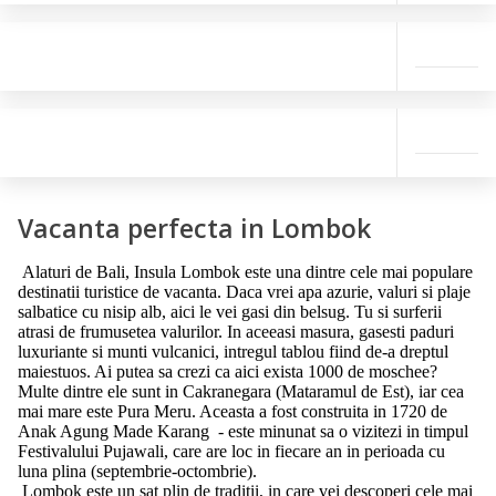
Vacanta perfecta in Lombok
Alaturi de Bali, Insula Lombok este una dintre cele mai populare
destinatii turistice de vacanta. Daca vrei apa azurie, valuri si plaje
salbatice cu nisip alb, aici le vei gasi din belsug. Tu si surferii
atrasi de frumusetea valurilor. In aceeasi masura, gasesti paduri
luxuriante si munti vulcanici, intregul tablou fiind de-a dreptul
maiestuos. Ai putea sa crezi ca aici exista 1000 de moschee?
Multe dintre ele sunt in Cakranegara (Mataramul de Est), iar cea
mai mare este Pura Meru. Aceasta a fost construita in 1720 de
Anak Agung Made Karang - este minunat sa o vizitezi in timpul
Festivalului Pujawali, care are loc in fiecare an in perioada cu
luna plina (septembrie-octombrie).
Lombok este un sat plin de traditii, in care vei descoperi cele mai