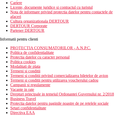
Cariere
Licente, documente juridice si contractul cu turistul
Nota de informare privind protectia datelor pentru contactele de
afaceri
Cultura organizationala DERTOUR
DERTOUR Corporate
Partener DERTOUR
Informatii pentru clienti
PROTECTIA CONSUMATORILOR - A.N.P.C.
Politica de confidentialitate
Protectia datelor cu caracter personal
Politica cookies
Modalitati de plata
Termeni si conditii
Termeni si conditii privind comercializarea biletelor de avion
Termeni si conditii pentru utilizarea voucherului cadou
Campanii si regulamente
Vacante in rate
Drepturi principale in temeiul Ordonantei Guvernului nr. 2/2018
Business Travel
Protectia datelor pentru paginile noastre de pe retelele sociale
Setari confidentialitate
Directiva EAA