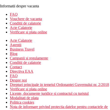
Informatii despre vacanta
FAQ
Vouchere de vacanta
Conditii de calatorie
Acte Calatorie
Verificare si plata online
Acte Calatorie
Agentii
Business Travel
Blog
Campanii si regulamente
Conditii de calatorie
Contact
Directiva EAA
FAQ
Despre noi
Drepturi principale in temeiul Ordonantei Guvernului nr. 2/2018
Verificare si plata online
Licente, documente juridice si contractul cu turistul
Modalitati de plata
Politica cookies
Nota de informare privind protectia datelor pentru contactele de