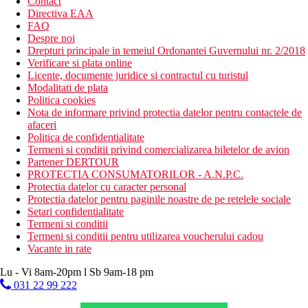
Contact
Directiva EAA
FAQ
Despre noi
Drepturi principale in temeiul Ordonantei Guvernului nr. 2/2018
Verificare si plata online
Licente, documente juridice si contractul cu turistul
Modalitati de plata
Politica cookies
Nota de informare privind protectia datelor pentru contactele de
afaceri
Politica de confidentialitate
Termeni si conditii privind comercializarea biletelor de avion
Partener DERTOUR
PROTECTIA CONSUMATORILOR - A.N.P.C.
Protectia datelor cu caracter personal
Protectia datelor pentru paginile noastre de pe retelele sociale
Setari confidentialitate
Termeni si conditii
Termeni si conditii pentru utilizarea voucherului cadou
Vacante in rate
Lu - Vi 8am-20pm l Sb 9am-18 pm
031 22 99 222