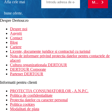
Afla cele mai
MA ABONE
bune oferte.
Despre Dertour.ro
Inscrie-te la
Despre noi
Agentii
newsletter!
Contact
Blog
Cariere
Licente, documente juridice si contractul cu turistul
Nota de informare privind protectia datelor pentru contactele de
afaceri
Cultura organizationala DERTOUR
DERTOUR Corporate
Partener DERTOUR
Informatii pentru clienti
PROTECTIA CONSUMATORILOR - A.N.P.C.
Politica de confidentialitate
Protectia datelor cu caracter personal
Politica cookies
Modalitati de plata