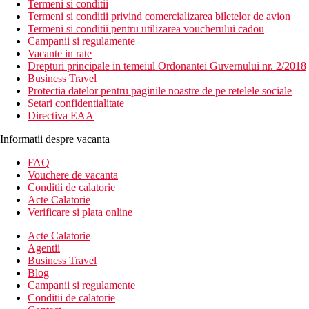
Termeni si conditii
Termeni si conditii privind comercializarea biletelor de avion
Termeni si conditii pentru utilizarea voucherului cadou
Campanii si regulamente
Vacante in rate
Drepturi principale in temeiul Ordonantei Guvernului nr. 2/2018
Business Travel
Protectia datelor pentru paginile noastre de pe retelele sociale
Setari confidentialitate
Directiva EAA
Informatii despre vacanta
FAQ
Vouchere de vacanta
Conditii de calatorie
Acte Calatorie
Verificare si plata online
Acte Calatorie
Agentii
Business Travel
Blog
Campanii si regulamente
Conditii de calatorie