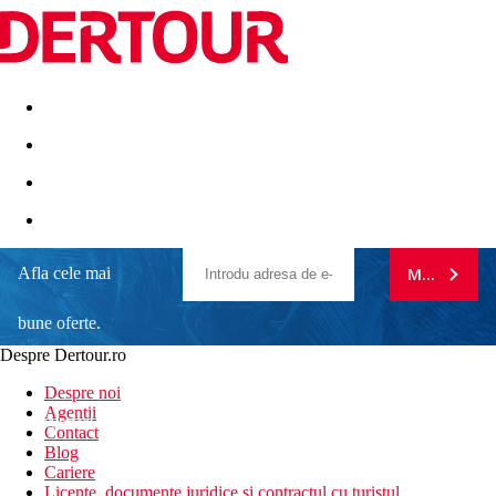
Destinatii
Vacanta perfecta
OFERTE DE NERATAT
Afla cele mai
MA ABONE
bune oferte.
Despre Dertour.ro
Inscrie-te la
Despre noi
Agentii
newsletter!
Contact
Blog
Cariere
Licente, documente juridice si contractul cu turistul