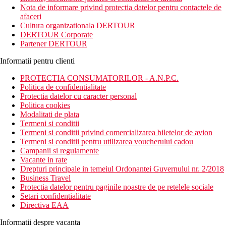
Nota de informare privind protectia datelor pentru contactele de
afaceri
Cultura organizationala DERTOUR
DERTOUR Corporate
Partener DERTOUR
Informatii pentru clienti
PROTECTIA CONSUMATORILOR - A.N.P.C.
Politica de confidentialitate
Protectia datelor cu caracter personal
Politica cookies
Modalitati de plata
Termeni si conditii
Termeni si conditii privind comercializarea biletelor de avion
Termeni si conditii pentru utilizarea voucherului cadou
Campanii si regulamente
Vacante in rate
Drepturi principale in temeiul Ordonantei Guvernului nr. 2/2018
Business Travel
Protectia datelor pentru paginile noastre de pe retelele sociale
Setari confidentialitate
Directiva EAA
Informatii despre vacanta