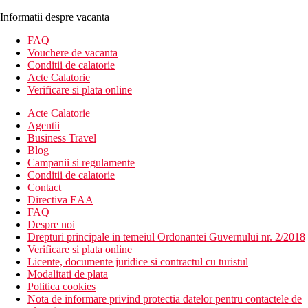
Informatii despre vacanta
FAQ
Vouchere de vacanta
Conditii de calatorie
Acte Calatorie
Verificare si plata online
Acte Calatorie
Agentii
Business Travel
Blog
Campanii si regulamente
Conditii de calatorie
Contact
Directiva EAA
FAQ
Despre noi
Drepturi principale in temeiul Ordonantei Guvernului nr. 2/2018
Verificare si plata online
Licente, documente juridice si contractul cu turistul
Modalitati de plata
Politica cookies
Nota de informare privind protectia datelor pentru contactele de