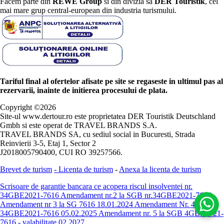
Facem parte din
REWE Group
si din divizia sa
DER Touristik
, cel
mai mare grup central-european din industria turismului.
Tariful final al ofertelor afisate pe site se regaseste in ultimul pas al
rezervarii, inainte de initierea procesului de plata.
Copyright ©
2026
Site-ul www.dertour.ro este proprietatea DER Touristik Deutschland
Gmbh si este operat de TRAVEL BRANDS S.A.
TRAVEL BRANDS SA, cu sediul social in Bucuresti, Strada
Reinvierii 3-5, Etaj 1, Sector 2
J2018005790400, CUI RO 39257566.
Brevet de turism
-
Licenta de turism
-
Anexa la licenta de turism
Scrisoare de garantie bancara ce acopera riscul insolventei nr.
34GBE2021-7616
Amendament nr.2 la SGB nr.34GBE2021-7616
Amendament nr 3 la SG 7616 18.01.2024
Amendament Nr. 4 -
34GBE2021-7616 05.02.2025
Amendament nr. 5 la SGB 4GBE2021-
7616 - valabilitate 02.2027