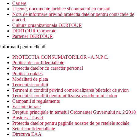
Cariere
Licente, documente juridice si contractul cu turistul
Nota de informare privind protectia datelor pentru contactele de
afaceri
Cultura organizationala DERTOUR
DERTOUR Corporate
Partener DERTOUR
Informatii pentru clienti
PROTECTIA CONSUMATORILOR - A.N.P.C.
Politica de confidentialitate
Protectia datelor cu caracter personal
Politica cookies
Modalitati de plata
Termeni si conditii
Termeni si conditii privind comercializarea biletelor de avion
Termeni si conditii pentru utilizarea voucherului cadou
Campanii si regulamente
Vacante in rate
Drepturi principale in temeiul Ordonantei Guvernului nr. 2/2018
Business Travel
Protectia datelor pentru paginile noastre de pe retelele sociale
Setari confidentialitate
Directiva EAA