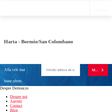
Harta -
Bormio/San Colombano
Afla cele mai
MA ABONE
bune oferte.
Despre Dertour.ro
Inscrie-te la
Despre noi
Agentii
newsletter!
Contact
Blog