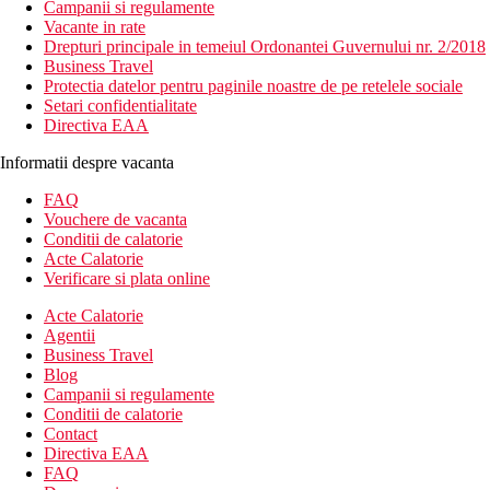
Campanii si regulamente
Vacante in rate
Drepturi principale in temeiul Ordonantei Guvernului nr. 2/2018
Business Travel
Protectia datelor pentru paginile noastre de pe retelele sociale
Setari confidentialitate
Directiva EAA
Informatii despre vacanta
FAQ
Vouchere de vacanta
Conditii de calatorie
Acte Calatorie
Verificare si plata online
Acte Calatorie
Agentii
Business Travel
Blog
Campanii si regulamente
Conditii de calatorie
Contact
Directiva EAA
FAQ