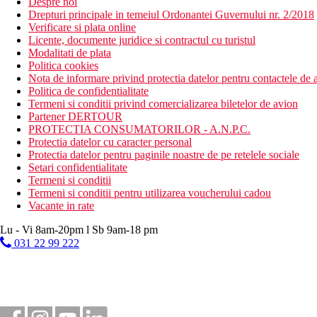
Despre noi
Drepturi principale in temeiul Ordonantei Guvernului nr. 2/2018
Verificare si plata online
Licente, documente juridice si contractul cu turistul
Modalitati de plata
Politica cookies
Nota de informare privind protectia datelor pentru contactele de a
Politica de confidentialitate
Termeni si conditii privind comercializarea biletelor de avion
Partener DERTOUR
PROTECTIA CONSUMATORILOR - A.N.P.C.
Protectia datelor cu caracter personal
Protectia datelor pentru paginile noastre de pe retelele sociale
Setari confidentialitate
Termeni si conditii
Termeni si conditii pentru utilizarea voucherului cadou
Vacante in rate
Lu - Vi 8am-20pm l Sb 9am-18 pm
031 22 99 222