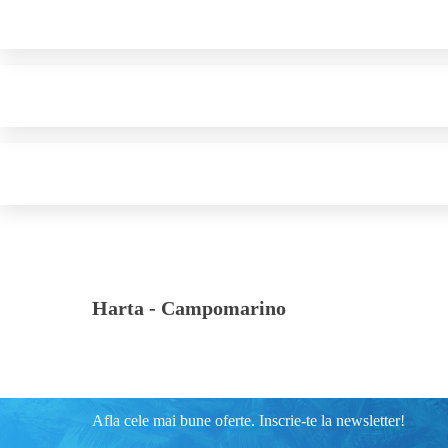
Harta -
Campomarino
Afla cele mai bune oferte. Inscrie-te la newsletter!