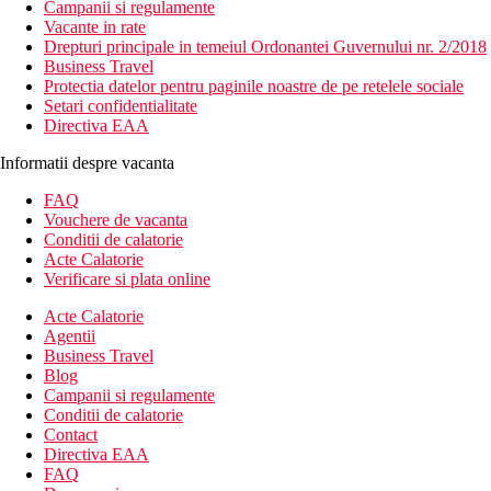
Campanii si regulamente
Vacante in rate
Drepturi principale in temeiul Ordonantei Guvernului nr. 2/2018
Business Travel
Protectia datelor pentru paginile noastre de pe retelele sociale
Setari confidentialitate
Directiva EAA
Informatii despre vacanta
FAQ
Vouchere de vacanta
Conditii de calatorie
Acte Calatorie
Verificare si plata online
Acte Calatorie
Agentii
Business Travel
Blog
Campanii si regulamente
Conditii de calatorie
Contact
Directiva EAA
FAQ