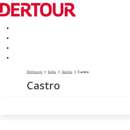
Destinatii
Vacanta perfecta
OFERTE DE NERATAT
Dertour.ro
Italia
Apulia
Castro
Castro