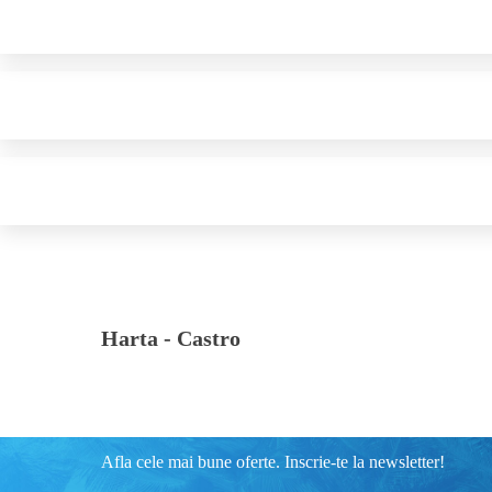
Harta -
Castro
Afla cele mai bune oferte. Inscrie-te la newsletter!