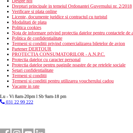
Despre noi
Drepturi principale in temeiul Ordonantei Guvernului nr. 2/2018
Verificare si plata online
Licente, documente juridice si contractul cu turistul
Modalitati de plata
Politica cookies
Nota de informare privind protectia datelor pentru contactele de a
Politica de confidentialitate
Termeni si conditii privind comercializarea biletelor de avion
Partener DERTOUR
PROTECTIA CONSUMATORILOR - A.N.P.C.
Protectia datelor cu caracter personal
Protectia datelor pentru paginile noastre de pe retelele sociale
Setari confidentialitate
Termeni si conditii
Termeni si conditii pentru utilizarea voucherului cadou
Vacante in rate
Lu - Vi 8am-20pm l Sb 9am-18 pm
031 22 99 222