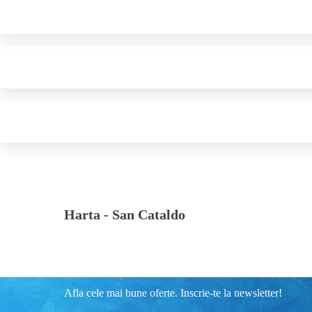
Harta -
San Cataldo
Afla cele mai bune oferte. Inscrie-te la newsletter!