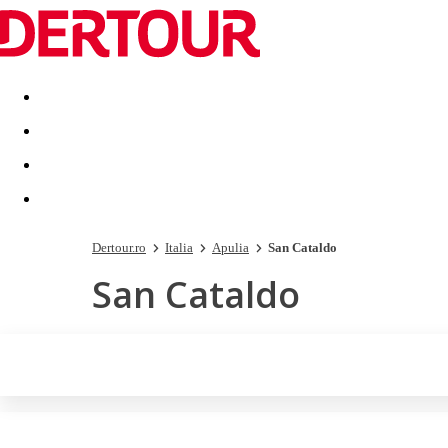
Destinatii
Vacanta perfecta
OFERTE DE NERATAT
Dertour.ro
Italia
Apulia
San Cataldo
San Cataldo