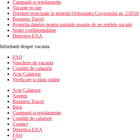
Campanii si regulamente
Vacante in rate
Drepturi principale in temeiul Ordonantei Guvernului nr. 2/2018
Business Travel
Protectia datelor pentru paginile noastre de pe retelele sociale
Setari confidentialitate
Directiva EAA
Informatii despre vacanta
FAQ
Vouchere de vacanta
Conditii de calatorie
Acte Calatorie
Verificare si plata online
Acte Calatorie
Agentii
Business Travel
Blog
Campanii si regulamente
Conditii de calatorie
Contact
Directiva EAA
FAQ