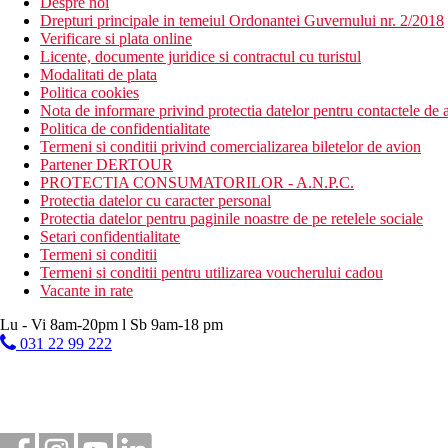
Despre noi
Drepturi principale in temeiul Ordonantei Guvernului nr. 2/2018
Verificare si plata online
Licente, documente juridice si contractul cu turistul
Modalitati de plata
Politica cookies
Nota de informare privind protectia datelor pentru contactele de a
Politica de confidentialitate
Termeni si conditii privind comercializarea biletelor de avion
Partener DERTOUR
PROTECTIA CONSUMATORILOR - A.N.P.C.
Protectia datelor cu caracter personal
Protectia datelor pentru paginile noastre de pe retelele sociale
Setari confidentialitate
Termeni si conditii
Termeni si conditii pentru utilizarea voucherului cadou
Vacante in rate
Lu - Vi 8am-20pm l Sb 9am-18 pm
031 22 99 222