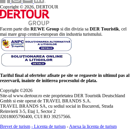
Copyright © 2026, DERTOUR
Facem parte din
REWE Group
si din divizia sa
DER Touristik
, cel
mai mare grup central-european din industria turismului.
Tariful final al ofertelor afisate pe site se regaseste in ultimul pas al
rezervarii, inainte de initierea procesului de plata.
Copyright ©
2026
Site-ul www.dertour.ro este proprietatea DER Touristik Deutschland
Gmbh si este operat de TRAVEL BRANDS S.A.
TRAVEL BRANDS SA, cu sediul social in Bucuresti, Strada
Reinvierii 3-5, Etaj 1, Sector 2
J2018005790400, CUI RO 39257566.
Brevet de turism
-
Licenta de turism
-
Anexa la licenta de turism