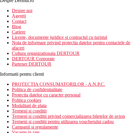
Despre Dertour.ro
Inscrie-te la
Despre noi
Agentii
newsletter!
Contact
Blog
Cariere
Licente, documente juridice si contractul cu turistul
Nota de informare privind protectia datelor pentru contactele de
afaceri
Cultura organizationala DERTOUR
DERTOUR Corporate
Partener DERTOUR
Informatii pentru clienti
PROTECTIA CONSUMATORILOR - A.N.P.C.
Politica de confidentialitate
Protectia datelor cu caracter personal
Politica cookies
Modalitati de plata
Termeni si conditii
Termeni si conditii privind comercializarea biletelor de avion
Termeni si conditii pentru utilizarea voucherului cadou
Campanii si regulamente
Vacante in rate