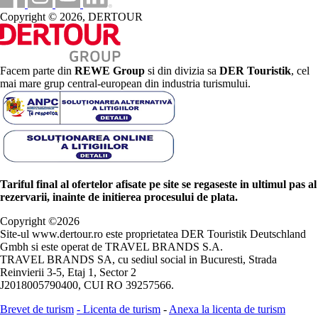
Copyright © 2026, DERTOUR
Facem parte din
REWE Group
si din divizia sa
DER Touristik
, cel
mai mare grup central-european din industria turismului.
Tariful final al ofertelor afisate pe site se regaseste in ultimul pas al
rezervarii, inainte de initierea procesului de plata.
Copyright ©
2026
Site-ul www.dertour.ro este proprietatea DER Touristik Deutschland
Gmbh si este operat de TRAVEL BRANDS S.A.
TRAVEL BRANDS SA, cu sediul social in Bucuresti, Strada
Reinvierii 3-5, Etaj 1, Sector 2
J2018005790400, CUI RO 39257566.
Brevet de turism
-
Licenta de turism
-
Anexa la licenta de turism