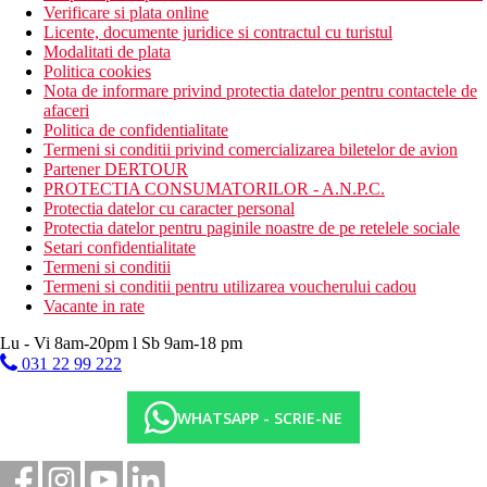
Verificare si plata online
Licente, documente juridice si contractul cu turistul
Modalitati de plata
Politica cookies
Nota de informare privind protectia datelor pentru contactele de
afaceri
Politica de confidentialitate
Termeni si conditii privind comercializarea biletelor de avion
Partener DERTOUR
PROTECTIA CONSUMATORILOR - A.N.P.C.
Protectia datelor cu caracter personal
Protectia datelor pentru paginile noastre de pe retelele sociale
Setari confidentialitate
Termeni si conditii
Termeni si conditii pentru utilizarea voucherului cadou
Vacante in rate
Lu - Vi 8am-20pm l Sb 9am-18 pm
031 22 99 222
WHATSAPP - SCRIE-NE