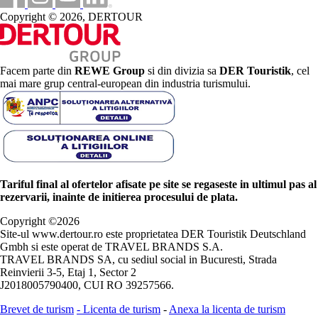
Copyright © 2026, DERTOUR
Facem parte din
REWE Group
si din divizia sa
DER Touristik
, cel
mai mare grup central-european din industria turismului.
Tariful final al ofertelor afisate pe site se regaseste in ultimul pas al
rezervarii, inainte de initierea procesului de plata.
Copyright ©
2026
Site-ul www.dertour.ro este proprietatea DER Touristik Deutschland
Gmbh si este operat de TRAVEL BRANDS S.A.
TRAVEL BRANDS SA, cu sediul social in Bucuresti, Strada
Reinvierii 3-5, Etaj 1, Sector 2
J2018005790400, CUI RO 39257566.
Brevet de turism
-
Licenta de turism
-
Anexa la licenta de turism