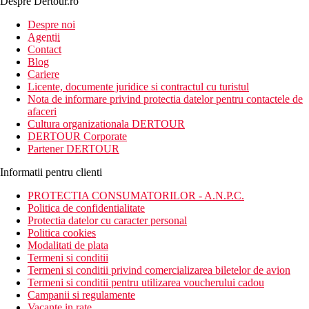
Despre Dertour.ro
Inscrie-te la
Despre noi
Agentii
newsletter!
Contact
Blog
Cariere
Licente, documente juridice si contractul cu turistul
Nota de informare privind protectia datelor pentru contactele de
afaceri
Cultura organizationala DERTOUR
DERTOUR Corporate
Partener DERTOUR
Informatii pentru clienti
PROTECTIA CONSUMATORILOR - A.N.P.C.
Politica de confidentialitate
Protectia datelor cu caracter personal
Politica cookies
Modalitati de plata
Termeni si conditii
Termeni si conditii privind comercializarea biletelor de avion
Termeni si conditii pentru utilizarea voucherului cadou
Campanii si regulamente
Vacante in rate