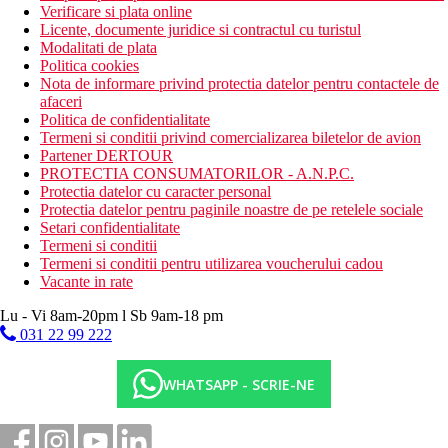
Verificare si plata online
Licente, documente juridice si contractul cu turistul
Modalitati de plata
Politica cookies
Nota de informare privind protectia datelor pentru contactele de
afaceri
Politica de confidentialitate
Termeni si conditii privind comercializarea biletelor de avion
Partener DERTOUR
PROTECTIA CONSUMATORILOR - A.N.P.C.
Protectia datelor cu caracter personal
Protectia datelor pentru paginile noastre de pe retelele sociale
Setari confidentialitate
Termeni si conditii
Termeni si conditii pentru utilizarea voucherului cadou
Vacante in rate
Lu - Vi 8am-20pm l Sb 9am-18 pm
031 22 99 222
WHATSAPP - SCRIE-NE