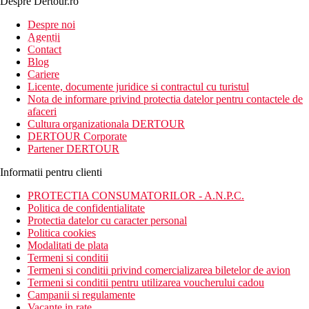
Despre Dertour.ro
Inscrie-te la
Despre noi
Agentii
newsletter!
Contact
Blog
Cariere
Licente, documente juridice si contractul cu turistul
Nota de informare privind protectia datelor pentru contactele de
afaceri
Cultura organizationala DERTOUR
DERTOUR Corporate
Partener DERTOUR
Informatii pentru clienti
PROTECTIA CONSUMATORILOR - A.N.P.C.
Politica de confidentialitate
Protectia datelor cu caracter personal
Politica cookies
Modalitati de plata
Termeni si conditii
Termeni si conditii privind comercializarea biletelor de avion
Termeni si conditii pentru utilizarea voucherului cadou
Campanii si regulamente
Vacante in rate