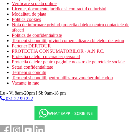
Verificare si plata online
Licente, documente juridice si contractul cu turistul
Modalitati de plata
Politica cookies
Nota de informare privind protectia datelor pentru contactele de
afaceri
Politica de confidentialitate
Termeni si conditii privind comercializarea biletelor de avion
Partener DERTOUR
PROTECTIA CONSUMATORILOR - A.N.P.C.
Protectia datelor cu caracter personal
Protectia datelor pentru paginile noastre de pe retelele sociale
Setari confidentialitate
Termeni si conditii
Termeni si conditii pentru utilizarea voucherului cadou
Vacante in rate
Lu - Vi 8am-20pm l Sb 9am-18 pm
031 22 99 222
WHATSAPP - SCRIE-NE