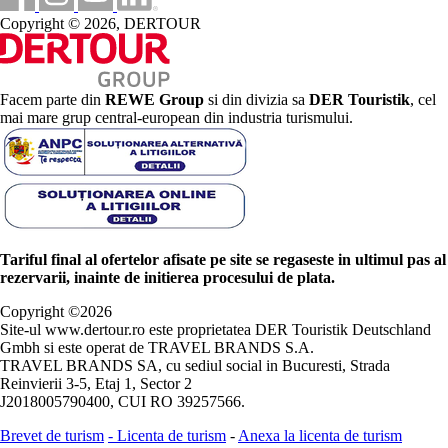
Copyright © 2026, DERTOUR
Facem parte din
REWE Group
si din divizia sa
DER Touristik
, cel
mai mare grup central-european din industria turismului.
Tariful final al ofertelor afisate pe site se regaseste in ultimul pas al
rezervarii, inainte de initierea procesului de plata.
Copyright ©
2026
Site-ul www.dertour.ro este proprietatea DER Touristik Deutschland
Gmbh si este operat de TRAVEL BRANDS S.A.
TRAVEL BRANDS SA, cu sediul social in Bucuresti, Strada
Reinvierii 3-5, Etaj 1, Sector 2
J2018005790400, CUI RO 39257566.
Brevet de turism
-
Licenta de turism
-
Anexa la licenta de turism