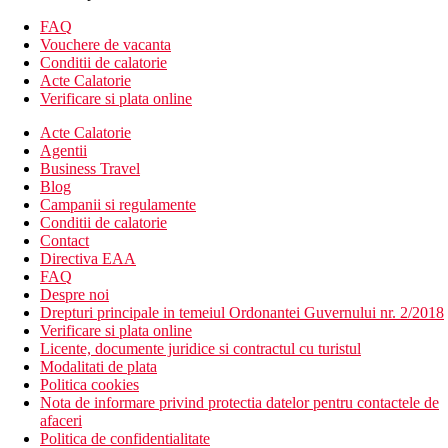
Descrierea hotelului
FAQ
Hotelul dispune de:
Vouchere de vacanta
Conditii de calatorie
35 de camere
Acte Calatorie
hol de intrare cu receptie
Verificare si plata online
snack bar
Acte Calatorie
restaurant cu vedere la Castelul Aragon
Agentii
terasa la soare
Business Travel
3 piscine termale cu hidromasaj
Blog
sezlonguri in gradina (gratuit)
Campanii si regulamente
parcare privata
Conditii de calatorie
receptie deschisa non stop
Contact
serviciu de trezire
Directiva EAA
lift
FAQ
spa & centru de wellness (contra cost)
Despre noi
camera de bagaje
Drepturi principale in temeiul Ordonantei Guvernului nr. 2/2018
Wifi
Verificare si plata online
menaj zilnic
Licente, documente juridice si contractul cu turistul
transfer de la si/sau la aeroport (contra cost)
Modalitati de plata
Descrierea plajei
Politica cookies
plaja privata cu nisip, cu debarcader.
Nota de informare privind protectia datelor pentru contactele de
serviciu de plaja gratuit, in iulie si august contra cost
afaceri
serviciu de plaja pe debarcader contra cost, in functionare
Politica de confidentialitate