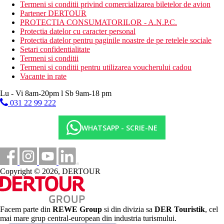
10.6 - 30.9.
Termeni si conditii privind comercializarea biletelor de avion
Partener DERTOUR
Activitati sportive gratuite
PROTECTIA CONSUMATORILOR - A.N.P.C.
parcul termal hotel Ninfario cu piscine termale cu
Protectia datelor cu caracter personal
hidromasaje
Protectia datelor pentru paginile noastre de pe retelele sociale
zona de relaxare
Setari confidentialitate
baie turceasca
Termeni si conditii
cascade termale
Termeni si conditii pentru utilizarea voucherului cadou
plaja
Vacante in rate
Activitati sportive contra cost
Lu - Vi 8am-20pm l Sb 9am-18 pm
masaje
031 22 99 222
proceduri wellness
balneoterapie
WHATSAPP - SCRIE-NE
masaje
spa & centru de wellness
teren de golf (la maxim 3 km)
Masa
Copyright © 2026, DERTOUR
Demipensiune:
Mic dejun tip bufet, selectie de cina din meniu
Pensiune completa (numai la cerere, nu este disponibil in
sistem)
Facem parte din
REWE Group
si din divizia sa
DER Touristik
, cel
Mic dejun tip bufet, pranz si cina selectie din meniu
mai mare grup central-european din industria turismului.