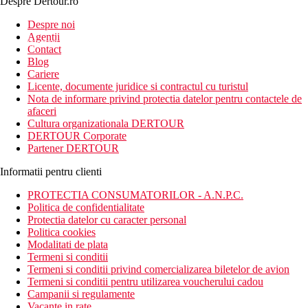
Despre Dertour.ro
Inscrie-te la
Despre noi
Agentii
newsletter!
Contact
Blog
Cariere
Licente, documente juridice si contractul cu turistul
Nota de informare privind protectia datelor pentru contactele de
afaceri
Cultura organizationala DERTOUR
DERTOUR Corporate
Partener DERTOUR
Informatii pentru clienti
PROTECTIA CONSUMATORILOR - A.N.P.C.
Politica de confidentialitate
Protectia datelor cu caracter personal
Politica cookies
Modalitati de plata
Termeni si conditii
Termeni si conditii privind comercializarea biletelor de avion
Termeni si conditii pentru utilizarea voucherului cadou
Campanii si regulamente
Vacante in rate