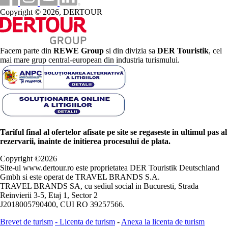
Copyright © 2026, DERTOUR
Facem parte din
REWE Group
si din divizia sa
DER Touristik
, cel
mai mare grup central-european din industria turismului.
Tariful final al ofertelor afisate pe site se regaseste in ultimul pas al
rezervarii, inainte de initierea procesului de plata.
Copyright ©
2026
Site-ul www.dertour.ro este proprietatea DER Touristik Deutschland
Gmbh si este operat de TRAVEL BRANDS S.A.
TRAVEL BRANDS SA, cu sediul social in Bucuresti, Strada
Reinvierii 3-5, Etaj 1, Sector 2
J2018005790400, CUI RO 39257566.
Brevet de turism
-
Licenta de turism
-
Anexa la licenta de turism