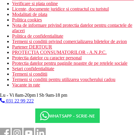
Verificare si plata online
Licente, documente juridice si contractul cu turistul
Modalitati de plata
Politica cookies
Nota de informare privind protectia datelor pentru contactele de
afaceri
Politica de confidentialitate
Termeni si conditii privind comercializarea biletelor de avion
Partener DERTOUR
PROTECTIA CONSUMATORILOR - A.N.P.C.
Protectia datelor cu caracter personal
Protectia datelor pentru paginile noastre de pe retelele sociale
Setari confidentialitate
Termeni si conditii
Termeni si conditii pentru utilizarea voucherului cadou
Vacante in rate
Lu - Vi 8am-20pm l Sb 9am-18 pm
031 22 99 222
WHATSAPP - SCRIE-NE