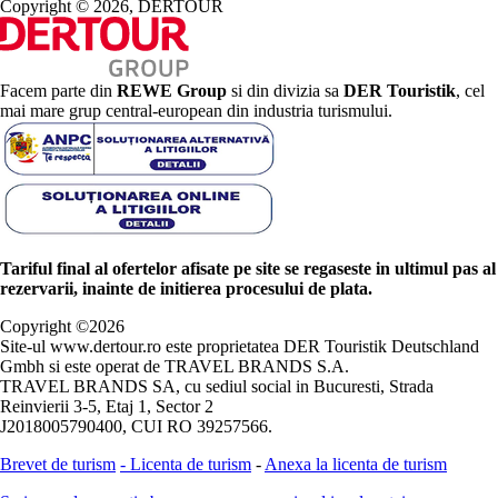
Copyright © 2026, DERTOUR
Facem parte din
REWE Group
si din divizia sa
DER Touristik
, cel
mai mare grup central-european din industria turismului.
Tariful final al ofertelor afisate pe site se regaseste in ultimul pas al
rezervarii, inainte de initierea procesului de plata.
Copyright ©
2026
Site-ul www.dertour.ro este proprietatea DER Touristik Deutschland
Gmbh si este operat de TRAVEL BRANDS S.A.
TRAVEL BRANDS SA, cu sediul social in Bucuresti, Strada
Reinvierii 3-5, Etaj 1, Sector 2
J2018005790400, CUI RO 39257566.
Brevet de turism
-
Licenta de turism
-
Anexa la licenta de turism