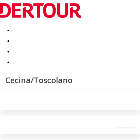
Destinatii
Vacanta perfecta
OFERTE DE NERATAT
Cecina/Toscolano