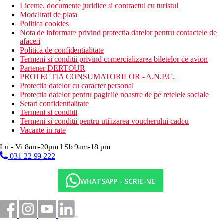
Licente, documente juridice si contractul cu turistul
Modalitati de plata
Politica cookies
Nota de informare privind protectia datelor pentru contactele de
afaceri
Politica de confidentialitate
Termeni si conditii privind comercializarea biletelor de avion
Partener DERTOUR
PROTECTIA CONSUMATORILOR - A.N.P.C.
Protectia datelor cu caracter personal
Protectia datelor pentru paginile noastre de pe retelele sociale
Setari confidentialitate
Termeni si conditii
Termeni si conditii pentru utilizarea voucherului cadou
Vacante in rate
Lu - Vi 8am-20pm l Sb 9am-18 pm
031 22 99 222
WHATSAPP - SCRIE-NE