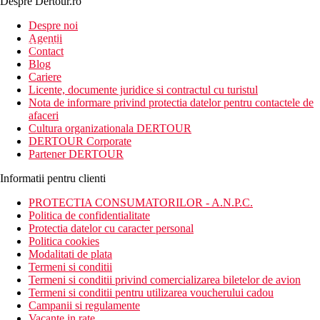
Despre Dertour.ro
Inscrie-te la
Despre noi
Agentii
newsletter!
Contact
Blog
Cariere
Licente, documente juridice si contractul cu turistul
Nota de informare privind protectia datelor pentru contactele de
afaceri
Cultura organizationala DERTOUR
DERTOUR Corporate
Partener DERTOUR
Informatii pentru clienti
PROTECTIA CONSUMATORILOR - A.N.P.C.
Politica de confidentialitate
Protectia datelor cu caracter personal
Politica cookies
Modalitati de plata
Termeni si conditii
Termeni si conditii privind comercializarea biletelor de avion
Termeni si conditii pentru utilizarea voucherului cadou
Campanii si regulamente
Vacante in rate