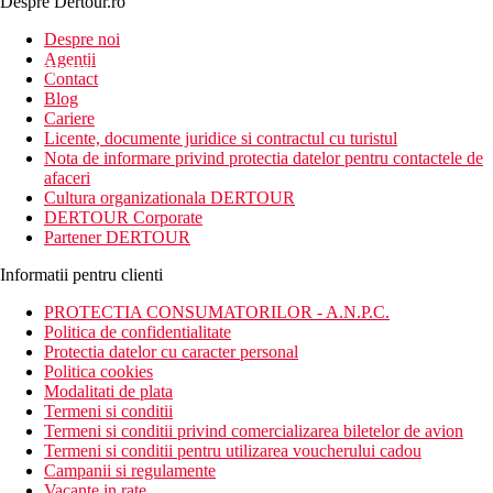
Despre Dertour.ro
Inscrie-te la
Despre noi
Agentii
newsletter!
Contact
Blog
Cariere
Licente, documente juridice si contractul cu turistul
Nota de informare privind protectia datelor pentru contactele de
afaceri
Cultura organizationala DERTOUR
DERTOUR Corporate
Partener DERTOUR
Informatii pentru clienti
PROTECTIA CONSUMATORILOR - A.N.P.C.
Politica de confidentialitate
Protectia datelor cu caracter personal
Politica cookies
Modalitati de plata
Termeni si conditii
Termeni si conditii privind comercializarea biletelor de avion
Termeni si conditii pentru utilizarea voucherului cadou
Campanii si regulamente
Vacante in rate