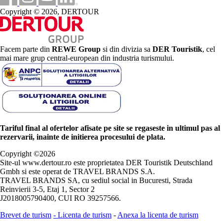
Copyright © 2026, DERTOUR
Facem parte din
REWE Group
si din divizia sa
DER Touristik
, cel
mai mare grup central-european din industria turismului.
Tariful final al ofertelor afisate pe site se regaseste in ultimul pas al
rezervarii, inainte de initierea procesului de plata.
Copyright ©
2026
Site-ul www.dertour.ro este proprietatea DER Touristik Deutschland
Gmbh si este operat de TRAVEL BRANDS S.A.
TRAVEL BRANDS SA, cu sediul social in Bucuresti, Strada
Reinvierii 3-5, Etaj 1, Sector 2
J2018005790400, CUI RO 39257566.
Brevet de turism
-
Licenta de turism
-
Anexa la licenta de turism