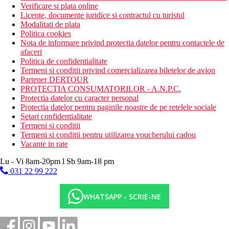
Verificare si plata online
Licente, documente juridice si contractul cu turistul
Modalitati de plata
Politica cookies
Nota de informare privind protectia datelor pentru contactele de
afaceri
Politica de confidentialitate
Termeni si conditii privind comercializarea biletelor de avion
Partener DERTOUR
PROTECTIA CONSUMATORILOR - A.N.P.C.
Protectia datelor cu caracter personal
Protectia datelor pentru paginile noastre de pe retelele sociale
Setari confidentialitate
Termeni si conditii
Termeni si conditii pentru utilizarea voucherului cadou
Vacante in rate
Lu - Vi 8am-20pm l Sb 9am-18 pm
031 22 99 222
WHATSAPP - SCRIE-NE