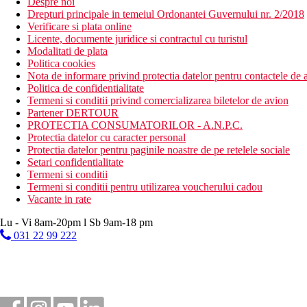
Despre noi
Drepturi principale in temeiul Ordonantei Guvernului nr. 2/2018
Verificare si plata online
Licente, documente juridice si contractul cu turistul
Modalitati de plata
Politica cookies
Nota de informare privind protectia datelor pentru contactele de a
Politica de confidentialitate
Termeni si conditii privind comercializarea biletelor de avion
Partener DERTOUR
PROTECTIA CONSUMATORILOR - A.N.P.C.
Protectia datelor cu caracter personal
Protectia datelor pentru paginile noastre de pe retelele sociale
Setari confidentialitate
Termeni si conditii
Termeni si conditii pentru utilizarea voucherului cadou
Vacante in rate
Lu - Vi 8am-20pm l Sb 9am-18 pm
031 22 99 222