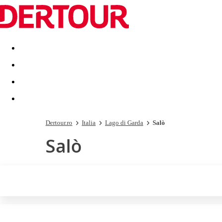
Destinatii
Vacanta perfecta
OFERTE DE NERATAT
Dertour.ro
Italia
Lago di Garda
Salò
Salò