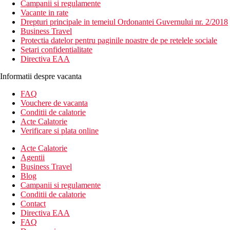
Campanii si regulamente
Vacante in rate
Drepturi principale in temeiul Ordonantei Guvernului nr. 2/2018
Business Travel
Protectia datelor pentru paginile noastre de pe retelele sociale
Setari confidentialitate
Directiva EAA
Informatii despre vacanta
FAQ
Vouchere de vacanta
Conditii de calatorie
Acte Calatorie
Verificare si plata online
Acte Calatorie
Agentii
Business Travel
Blog
Campanii si regulamente
Conditii de calatorie
Contact
Directiva EAA
FAQ