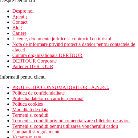
Despre Dertour.ro
Inscrie-te la
Despre noi
Agentii
newsletter!
Contact
Blog
Cariere
Licente, documente juridice si contractul cu turistul
Nota de informare privind protectia datelor pentru contactele de
afaceri
Cultura organizationala DERTOUR
DERTOUR Corporate
Partener DERTOUR
Informatii pentru clienti
PROTECTIA CONSUMATORILOR - A.N.P.C.
Politica de confidentialitate
Protectia datelor cu caracter personal
Politica cookies
Modalitati de plata
Termeni si conditii
Termeni si conditii privind comercializarea biletelor de avion
Termeni si conditii pentru utilizarea voucherului cadou
Campanii si regulamente
Vacante in rate