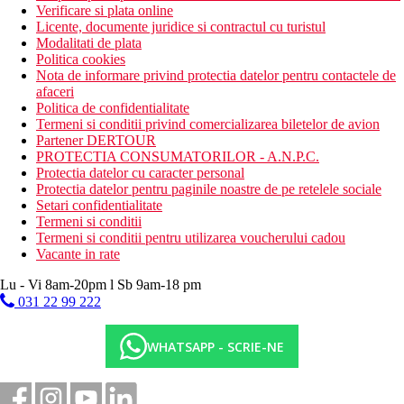
Verificare si plata online
Licente, documente juridice si contractul cu turistul
Modalitati de plata
Politica cookies
Nota de informare privind protectia datelor pentru contactele de
afaceri
Politica de confidentialitate
Termeni si conditii privind comercializarea biletelor de avion
Partener DERTOUR
PROTECTIA CONSUMATORILOR - A.N.P.C.
Protectia datelor cu caracter personal
Protectia datelor pentru paginile noastre de pe retelele sociale
Setari confidentialitate
Termeni si conditii
Termeni si conditii pentru utilizarea voucherului cadou
Vacante in rate
Lu - Vi 8am-20pm l Sb 9am-18 pm
031 22 99 222
WHATSAPP - SCRIE-NE