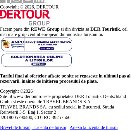
Copyright © 2026, DERTOUR
Facem parte din
REWE Group
si din divizia sa
DER Touristik
, cel
mai mare grup central-european din industria turismului.
Tariful final al ofertelor afisate pe site se regaseste in ultimul pas al
rezervarii, inainte de initierea procesului de plata.
Copyright ©
2026
Site-ul www.dertour.ro este proprietatea DER Touristik Deutschland
Gmbh si este operat de TRAVEL BRANDS S.A.
TRAVEL BRANDS SA, cu sediul social in Bucuresti, Strada
Reinvierii 3-5, Etaj 1, Sector 2
J2018005790400, CUI RO 39257566.
Brevet de turism
-
Licenta de turism
-
Anexa la licenta de turism