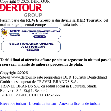
Copyright © 2026, DERTOUR
Facem parte din
REWE Group
si din divizia sa
DER Touristik
, cel
mai mare grup central-european din industria turismului.
Tariful final al ofertelor afisate pe site se regaseste in ultimul pas al
rezervarii, inainte de initierea procesului de plata.
Copyright ©
2026
Site-ul www.dertour.ro este proprietatea DER Touristik Deutschland
Gmbh si este operat de TRAVEL BRANDS S.A.
TRAVEL BRANDS SA, cu sediul social in Bucuresti, Strada
Reinvierii 3-5, Etaj 1, Sector 2
J2018005790400, CUI RO 39257566.
Brevet de turism
-
Licenta de turism
-
Anexa la licenta de turism