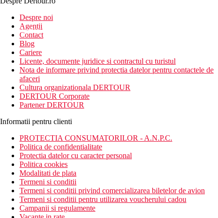
Despre Dertour.ro
Inscrie-te la
Despre noi
Agentii
newsletter!
Contact
Blog
Cariere
Licente, documente juridice si contractul cu turistul
Nota de informare privind protectia datelor pentru contactele de
afaceri
Cultura organizationala DERTOUR
DERTOUR Corporate
Partener DERTOUR
Informatii pentru clienti
PROTECTIA CONSUMATORILOR - A.N.P.C.
Politica de confidentialitate
Protectia datelor cu caracter personal
Politica cookies
Modalitati de plata
Termeni si conditii
Termeni si conditii privind comercializarea biletelor de avion
Termeni si conditii pentru utilizarea voucherului cadou
Campanii si regulamente
Vacante in rate