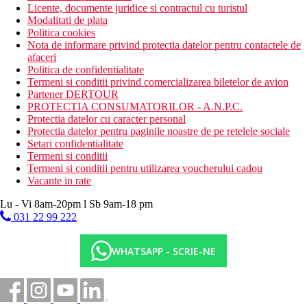
Licente, documente juridice si contractul cu turistul
Modalitati de plata
Politica cookies
Nota de informare privind protectia datelor pentru contactele de
afaceri
Politica de confidentialitate
Termeni si conditii privind comercializarea biletelor de avion
Partener DERTOUR
PROTECTIA CONSUMATORILOR - A.N.P.C.
Protectia datelor cu caracter personal
Protectia datelor pentru paginile noastre de pe retelele sociale
Setari confidentialitate
Termeni si conditii
Termeni si conditii pentru utilizarea voucherului cadou
Vacante in rate
Lu - Vi 8am-20pm l Sb 9am-18 pm
031 22 99 222
WHATSAPP - SCRIE-NE