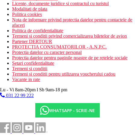
Licente, documente juridice si contractul cu turistul
Modalitati de plata
Politica cookies
Nota de informare privind protectia datelor pentru contactele de
afaceri
Politica de confidentialitate
Termeni si conditii privind comercializarea biletelor de avion
Partener DERTOUR
PROTECTIA CONSUMATORILOR - A.N.P.C.
Protectia datelor cu caracter personal
Protectia datelor pentru paginile noastre de pe retelele sociale
Setari confidentialitate
Termeni si conditii
Termeni si conditii pentru utilizarea voucherului cadou
Vacante in rate
Lu - Vi 8am-20pm l Sb 9am-18 pm
031 22 99 222
WHATSAPP - SCRIE-NE