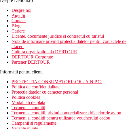
Despre Dertour.ro
Inscrie-te la
Despre noi
Agentii
newsletter!
Contact
Blog
Cariere
Licente, documente juridice si contractul cu turistul
Nota de informare privind protectia datelor pentru contactele de
afaceri
Cultura organizationala DERTOUR
DERTOUR Corporate
Partener DERTOUR
Informatii pentru clienti
PROTECTIA CONSUMATORILOR - A.N.P.C.
Politica de confidentialitate
Protectia datelor cu caracter personal
Politica cookies
Modalitati de plata
Termeni si conditii
Termeni si conditii privind comercializarea biletelor de avion
Termeni si conditii pentru utilizarea voucherului cadou
Campanii si regulamente
Vacante in rate