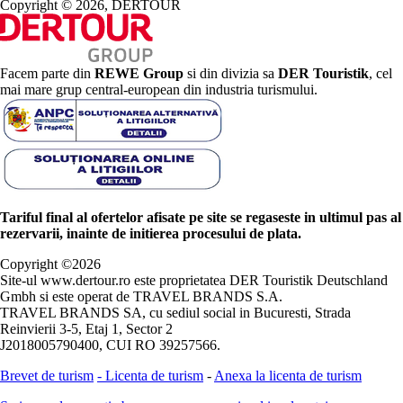
Copyright © 2026, DERTOUR
Facem parte din
REWE Group
si din divizia sa
DER Touristik
, cel
mai mare grup central-european din industria turismului.
Tariful final al ofertelor afisate pe site se regaseste in ultimul pas al
rezervarii, inainte de initierea procesului de plata.
Copyright ©
2026
Site-ul www.dertour.ro este proprietatea DER Touristik Deutschland
Gmbh si este operat de TRAVEL BRANDS S.A.
TRAVEL BRANDS SA, cu sediul social in Bucuresti, Strada
Reinvierii 3-5, Etaj 1, Sector 2
J2018005790400, CUI RO 39257566.
Brevet de turism
-
Licenta de turism
-
Anexa la licenta de turism