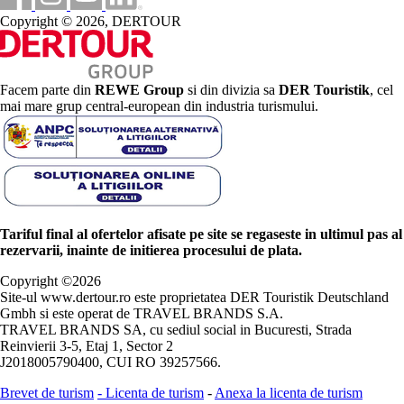
Copyright © 2026, DERTOUR
Facem parte din
REWE Group
si din divizia sa
DER Touristik
, cel
mai mare grup central-european din industria turismului.
Tariful final al ofertelor afisate pe site se regaseste in ultimul pas al
rezervarii, inainte de initierea procesului de plata.
Copyright ©
2026
Site-ul www.dertour.ro este proprietatea DER Touristik Deutschland
Gmbh si este operat de TRAVEL BRANDS S.A.
TRAVEL BRANDS SA, cu sediul social in Bucuresti, Strada
Reinvierii 3-5, Etaj 1, Sector 2
J2018005790400, CUI RO 39257566.
Brevet de turism
-
Licenta de turism
-
Anexa la licenta de turism