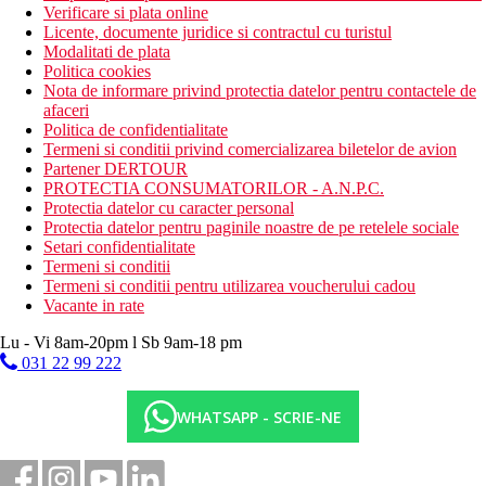
Verificare si plata online
Licente, documente juridice si contractul cu turistul
Modalitati de plata
Politica cookies
Nota de informare privind protectia datelor pentru contactele de
afaceri
Politica de confidentialitate
Termeni si conditii privind comercializarea biletelor de avion
Partener DERTOUR
PROTECTIA CONSUMATORILOR - A.N.P.C.
Protectia datelor cu caracter personal
Protectia datelor pentru paginile noastre de pe retelele sociale
Setari confidentialitate
Termeni si conditii
Termeni si conditii pentru utilizarea voucherului cadou
Vacante in rate
Lu - Vi 8am-20pm l Sb 9am-18 pm
031 22 99 222
WHATSAPP - SCRIE-NE