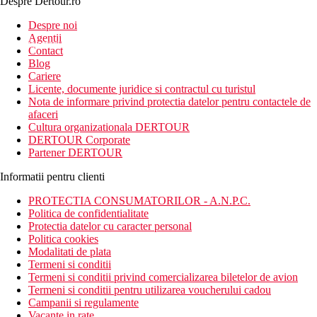
Despre Dertour.ro
Inscrie-te la
Despre noi
Agentii
newsletter!
Contact
Blog
Cariere
Licente, documente juridice si contractul cu turistul
Nota de informare privind protectia datelor pentru contactele de
afaceri
Cultura organizationala DERTOUR
DERTOUR Corporate
Partener DERTOUR
Informatii pentru clienti
PROTECTIA CONSUMATORILOR - A.N.P.C.
Politica de confidentialitate
Protectia datelor cu caracter personal
Politica cookies
Modalitati de plata
Termeni si conditii
Termeni si conditii privind comercializarea biletelor de avion
Termeni si conditii pentru utilizarea voucherului cadou
Campanii si regulamente
Vacante in rate