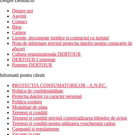
Despre Dertour.ro
Inscrie-te la
Despre noi
Agentii
newsletter!
Contact
Blog
Cariere
Licente, documente juridice si contractul cu turistul
Nota de informare privind protectia datelor pentru contactele de
afaceri
Cultura organizationala DERTOUR
DERTOUR Corporate
Partener DERTOUR
Informatii pentru clienti
PROTECTIA CONSUMATORILOR - A.N.P.C.
Politica de confidentialitate
Protectia datelor cu caracter personal
Politica cookies
Modalitati de plata
Termeni si conditii
Termeni si conditii privind comercializarea biletelor de avion
Termeni si conditii pentru utilizarea voucherului cadou
Campanii si regulamente
Vacante in rate