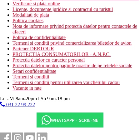
Verificare si plata online
Licente, documente juridice si contractul cu turistul
Modalitati de plata
Politica cookies
Nota de informare privind protectia datelor pentru contactele de
afaceri
Politica de confidentialitate
Termeni si conditii privind comercializarea biletelor de avion
Partener DERTOUR
PROTECTIA CONSUMATORILOR - A.N.P.C.
Protectia datelor cu caracter personal
Protectia datelor pentru paginile noastre de pe retelele sociale
Setari confidentialitate
Termeni si conditii
Termeni si conditii pentru utilizarea voucherului cadou
Vacante in rate
Lu - Vi 8am-20pm l Sb 9am-18 pm
031 22 99 222
WHATSAPP - SCRIE-NE