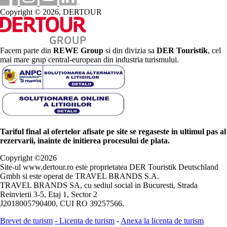
Copyright © 2026, DERTOUR
Facem parte din
REWE Group
si din divizia sa
DER Touristik
, cel
mai mare grup central-european din industria turismului.
Tariful final al ofertelor afisate pe site se regaseste in ultimul pas al
rezervarii, inainte de initierea procesului de plata.
Copyright ©
2026
Site-ul www.dertour.ro este proprietatea DER Touristik Deutschland
Gmbh si este operat de TRAVEL BRANDS S.A.
TRAVEL BRANDS SA, cu sediul social in Bucuresti, Strada
Reinvierii 3-5, Etaj 1, Sector 2
J2018005790400, CUI RO 39257566.
Brevet de turism
-
Licenta de turism
-
Anexa la licenta de turism