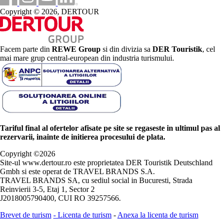
Copyright © 2026, DERTOUR
Facem parte din
REWE Group
si din divizia sa
DER Touristik
, cel
mai mare grup central-european din industria turismului.
Tariful final al ofertelor afisate pe site se regaseste in ultimul pas al
rezervarii, inainte de initierea procesului de plata.
Copyright ©
2026
Site-ul www.dertour.ro este proprietatea DER Touristik Deutschland
Gmbh si este operat de TRAVEL BRANDS S.A.
TRAVEL BRANDS SA, cu sediul social in Bucuresti, Strada
Reinvierii 3-5, Etaj 1, Sector 2
J2018005790400, CUI RO 39257566.
Brevet de turism
-
Licenta de turism
-
Anexa la licenta de turism