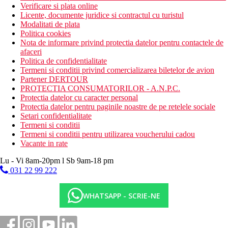
Verificare si plata online
Licente, documente juridice si contractul cu turistul
Modalitati de plata
Politica cookies
Nota de informare privind protectia datelor pentru contactele de
afaceri
Politica de confidentialitate
Termeni si conditii privind comercializarea biletelor de avion
Partener DERTOUR
PROTECTIA CONSUMATORILOR - A.N.P.C.
Protectia datelor cu caracter personal
Protectia datelor pentru paginile noastre de pe retelele sociale
Setari confidentialitate
Termeni si conditii
Termeni si conditii pentru utilizarea voucherului cadou
Vacante in rate
Lu - Vi 8am-20pm l Sb 9am-18 pm
031 22 99 222
WHATSAPP - SCRIE-NE