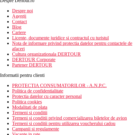
Despre Dertour.ro
Inscrie-te la
Despre noi
Agentii
newsletter!
Contact
Blog
Cariere
Licente, documente juridice si contractul cu turistul
Nota de informare privind protectia datelor pentru contactele de
afaceri
Cultura organizationala DERTOUR
DERTOUR Corporate
Partener DERTOUR
Informatii pentru clienti
PROTECTIA CONSUMATORILOR - A.N.P.C.
Politica de confidentialitate
Protectia datelor cu caracter personal
Politica cookies
Modalitati de plata
Termeni si conditii
Termeni si conditii privind comercializarea biletelor de avion
Termeni si conditii pentru utilizarea voucherului cadou
Campanii si regulamente
Vacante in rate