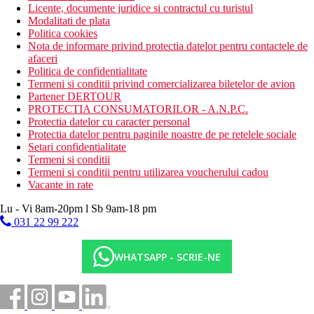
Licente, documente juridice si contractul cu turistul
Modalitati de plata
Politica cookies
Nota de informare privind protectia datelor pentru contactele de
afaceri
Politica de confidentialitate
Termeni si conditii privind comercializarea biletelor de avion
Partener DERTOUR
PROTECTIA CONSUMATORILOR - A.N.P.C.
Protectia datelor cu caracter personal
Protectia datelor pentru paginile noastre de pe retelele sociale
Setari confidentialitate
Termeni si conditii
Termeni si conditii pentru utilizarea voucherului cadou
Vacante in rate
Lu - Vi 8am-20pm l Sb 9am-18 pm
031 22 99 222
WHATSAPP - SCRIE-NE