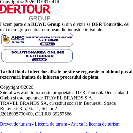
Copyright © 2026, DERTOUR
Facem parte din
REWE Group
si din divizia sa
DER Touristik
, cel
mai mare grup central-european din industria turismului.
Tariful final al ofertelor afisate pe site se regaseste in ultimul pas al
rezervarii, inainte de initierea procesului de plata.
Copyright ©
2026
Site-ul www.dertour.ro este proprietatea DER Touristik Deutschland
Gmbh si este operat de TRAVEL BRANDS S.A.
TRAVEL BRANDS SA, cu sediul social in Bucuresti, Strada
Reinvierii 3-5, Etaj 1, Sector 2
J2018005790400, CUI RO 39257566.
Brevet de turism
-
Licenta de turism
-
Anexa la licenta de turism