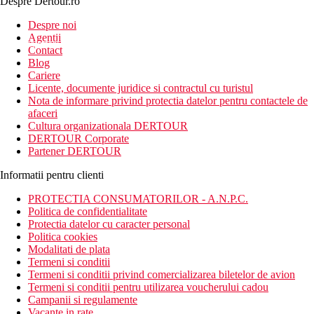
Despre Dertour.ro
Inscrie-te la
Despre noi
Agentii
newsletter!
Contact
Blog
Cariere
Licente, documente juridice si contractul cu turistul
Nota de informare privind protectia datelor pentru contactele de
afaceri
Cultura organizationala DERTOUR
DERTOUR Corporate
Partener DERTOUR
Informatii pentru clienti
PROTECTIA CONSUMATORILOR - A.N.P.C.
Politica de confidentialitate
Protectia datelor cu caracter personal
Politica cookies
Modalitati de plata
Termeni si conditii
Termeni si conditii privind comercializarea biletelor de avion
Termeni si conditii pentru utilizarea voucherului cadou
Campanii si regulamente
Vacante in rate