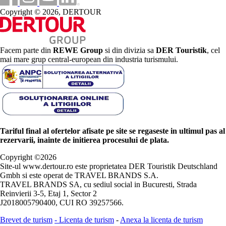
Copyright © 2026, DERTOUR
Facem parte din
REWE Group
si din divizia sa
DER Touristik
, cel
mai mare grup central-european din industria turismului.
Tariful final al ofertelor afisate pe site se regaseste in ultimul pas al
rezervarii, inainte de initierea procesului de plata.
Copyright ©
2026
Site-ul www.dertour.ro este proprietatea DER Touristik Deutschland
Gmbh si este operat de TRAVEL BRANDS S.A.
TRAVEL BRANDS SA, cu sediul social in Bucuresti, Strada
Reinvierii 3-5, Etaj 1, Sector 2
J2018005790400, CUI RO 39257566.
Brevet de turism
-
Licenta de turism
-
Anexa la licenta de turism