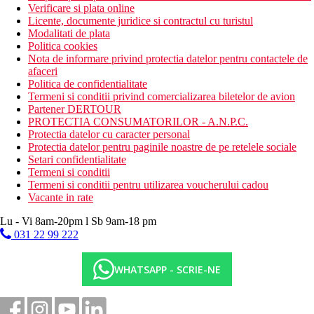
Verificare si plata online
Licente, documente juridice si contractul cu turistul
Modalitati de plata
Politica cookies
Nota de informare privind protectia datelor pentru contactele de
afaceri
Politica de confidentialitate
Termeni si conditii privind comercializarea biletelor de avion
Partener DERTOUR
PROTECTIA CONSUMATORILOR - A.N.P.C.
Protectia datelor cu caracter personal
Protectia datelor pentru paginile noastre de pe retelele sociale
Setari confidentialitate
Termeni si conditii
Termeni si conditii pentru utilizarea voucherului cadou
Vacante in rate
Lu - Vi 8am-20pm l Sb 9am-18 pm
031 22 99 222
WHATSAPP - SCRIE-NE