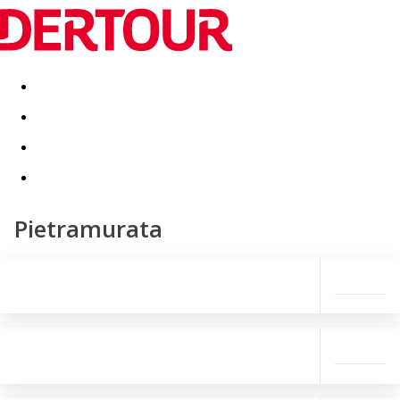
Destinatii
Vacanta perfecta
OFERTE DE NERATAT
Pietramurata