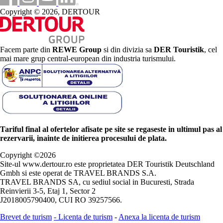
Copyright © 2026, DERTOUR
Facem parte din
REWE Group
si din divizia sa
DER Touristik
, cel
mai mare grup central-european din industria turismului.
Tariful final al ofertelor afisate pe site se regaseste in ultimul pas al
rezervarii, inainte de initierea procesului de plata.
Copyright ©
2026
Site-ul www.dertour.ro este proprietatea DER Touristik Deutschland
Gmbh si este operat de TRAVEL BRANDS S.A.
TRAVEL BRANDS SA, cu sediul social in Bucuresti, Strada
Reinvierii 3-5, Etaj 1, Sector 2
J2018005790400, CUI RO 39257566.
Brevet de turism
-
Licenta de turism
-
Anexa la licenta de turism