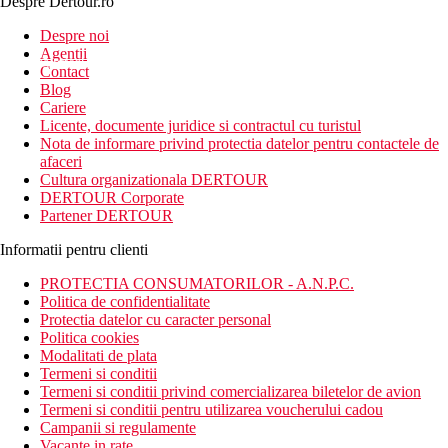
Despre Dertour.ro
Inscrie-te la
Despre noi
Agentii
newsletter!
Contact
Blog
Cariere
Licente, documente juridice si contractul cu turistul
Nota de informare privind protectia datelor pentru contactele de
afaceri
Cultura organizationala DERTOUR
DERTOUR Corporate
Partener DERTOUR
Informatii pentru clienti
PROTECTIA CONSUMATORILOR - A.N.P.C.
Politica de confidentialitate
Protectia datelor cu caracter personal
Politica cookies
Modalitati de plata
Termeni si conditii
Termeni si conditii privind comercializarea biletelor de avion
Termeni si conditii pentru utilizarea voucherului cadou
Campanii si regulamente
Vacante in rate