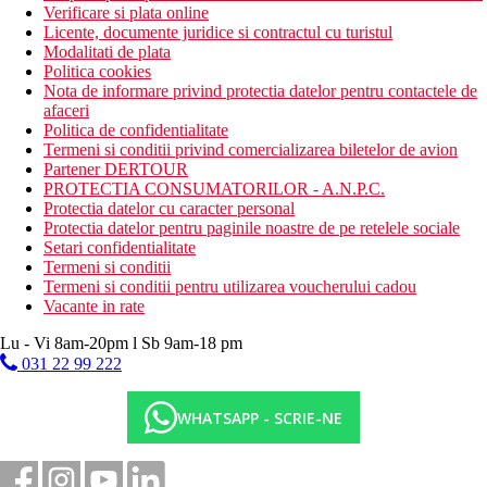
Verificare si plata online
Licente, documente juridice si contractul cu turistul
Modalitati de plata
Politica cookies
Nota de informare privind protectia datelor pentru contactele de
afaceri
Politica de confidentialitate
Termeni si conditii privind comercializarea biletelor de avion
Partener DERTOUR
PROTECTIA CONSUMATORILOR - A.N.P.C.
Protectia datelor cu caracter personal
Protectia datelor pentru paginile noastre de pe retelele sociale
Setari confidentialitate
Termeni si conditii
Termeni si conditii pentru utilizarea voucherului cadou
Vacante in rate
Lu - Vi 8am-20pm l Sb 9am-18 pm
031 22 99 222
WHATSAPP - SCRIE-NE