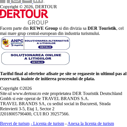
Copyright © 2026, DERTOUR
Facem parte din
REWE Group
si din divizia sa
DER Touristik
, cel
mai mare grup central-european din industria turismului.
Tariful final al ofertelor afisate pe site se regaseste in ultimul pas al
rezervarii, inainte de initierea procesului de plata.
Copyright ©
2026
Site-ul www.dertour.ro este proprietatea DER Touristik Deutschland
Gmbh si este operat de TRAVEL BRANDS S.A.
TRAVEL BRANDS SA, cu sediul social in Bucuresti, Strada
Reinvierii 3-5, Etaj 1, Sector 2
J2018005790400, CUI RO 39257566.
Brevet de turism
-
Licenta de turism
-
Anexa la licenta de turism