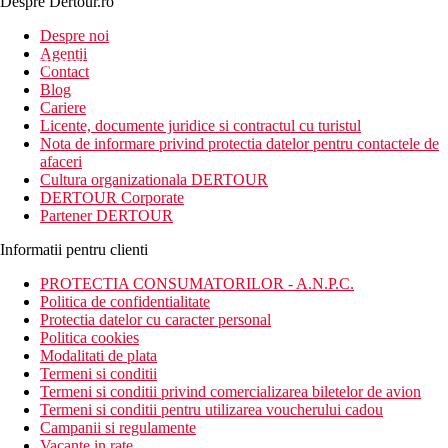
Despre Dertour.ro
Inscrie-te la
Despre noi
Agentii
newsletter!
Contact
Blog
Cariere
Licente, documente juridice si contractul cu turistul
Nota de informare privind protectia datelor pentru contactele de
afaceri
Cultura organizationala DERTOUR
DERTOUR Corporate
Partener DERTOUR
Informatii pentru clienti
PROTECTIA CONSUMATORILOR - A.N.P.C.
Politica de confidentialitate
Protectia datelor cu caracter personal
Politica cookies
Modalitati de plata
Termeni si conditii
Termeni si conditii privind comercializarea biletelor de avion
Termeni si conditii pentru utilizarea voucherului cadou
Campanii si regulamente
Vacante in rate