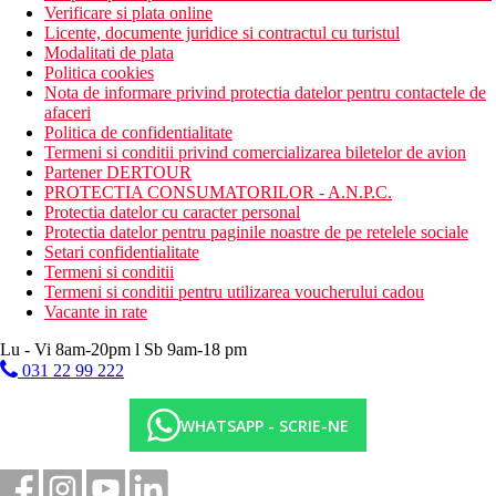
Verificare si plata online
Licente, documente juridice si contractul cu turistul
Modalitati de plata
Politica cookies
Nota de informare privind protectia datelor pentru contactele de
afaceri
Politica de confidentialitate
Termeni si conditii privind comercializarea biletelor de avion
Partener DERTOUR
PROTECTIA CONSUMATORILOR - A.N.P.C.
Protectia datelor cu caracter personal
Protectia datelor pentru paginile noastre de pe retelele sociale
Setari confidentialitate
Termeni si conditii
Termeni si conditii pentru utilizarea voucherului cadou
Vacante in rate
Lu - Vi 8am-20pm l Sb 9am-18 pm
031 22 99 222
WHATSAPP - SCRIE-NE