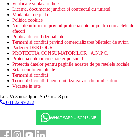
Verificare si plata online
Licente, documente juridice si contractul cu turistul
Modalitati de plata
Politica cookies
Nota de informare privind protectia datelor pentru contactele de
afaceri
Politica de confidentialitate
Termeni si conditii privind comercializarea biletelor de avion
Partener DERTOUR
PROTECTIA CONSUMATORILOR - A.N.P.C.
Protectia datelor cu caracter personal
Protectia datelor pentru paginile noastre de pe retelele sociale
Setari confidentialitate
Termeni si conditii
Termeni si conditii pentru utilizarea voucherului cadou
Vacante in rate
Lu - Vi 8am-20pm l Sb 9am-18 pm
031 22 99 222
WHATSAPP - SCRIE-NE