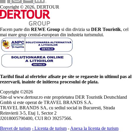
Copyright © 2026, DERTOUR
Facem parte din
REWE Group
si din divizia sa
DER Touristik
, cel
mai mare grup central-european din industria turismului.
Tariful final al ofertelor afisate pe site se regaseste in ultimul pas al
rezervarii, inainte de initierea procesului de plata.
Copyright ©
2026
Site-ul www.dertour.ro este proprietatea DER Touristik Deutschland
Gmbh si este operat de TRAVEL BRANDS S.A.
TRAVEL BRANDS SA, cu sediul social in Bucuresti, Strada
Reinvierii 3-5, Etaj 1, Sector 2
J2018005790400, CUI RO 39257566.
Brevet de turism
-
Licenta de turism
-
Anexa la licenta de turism