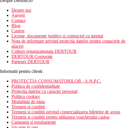
Despre Dertour.ro
Inscrie-te la
Despre noi
Agentii
newsletter!
Contact
Blog
Cariere
Licente, documente juridice si contractul cu turistul
Nota de informare privind protectia datelor pentru contactele de
afaceri
Cultura organizationala DERTOUR
DERTOUR Corporate
Partener DERTOUR
Informatii pentru clienti
PROTECTIA CONSUMATORILOR - A.N.P.C.
Politica de confidentialitate
Protectia datelor cu caracter personal
Politica cookies
Modalitati de plata
Termeni si conditii
Termeni si conditii privind comercializarea biletelor de avion
Termeni si conditii pentru utilizarea voucherului cadou
Campanii si regulamente
Vacante in rate