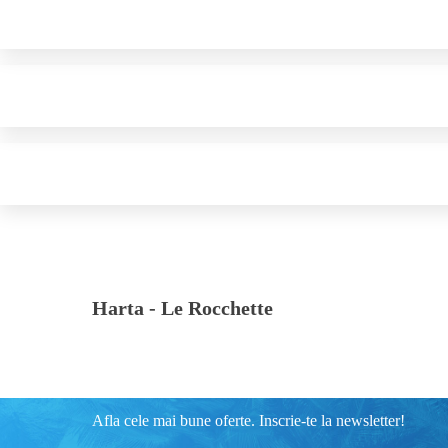
Harta -
Le Rocchette
Afla cele mai bune oferte. Inscrie-te la newsletter!