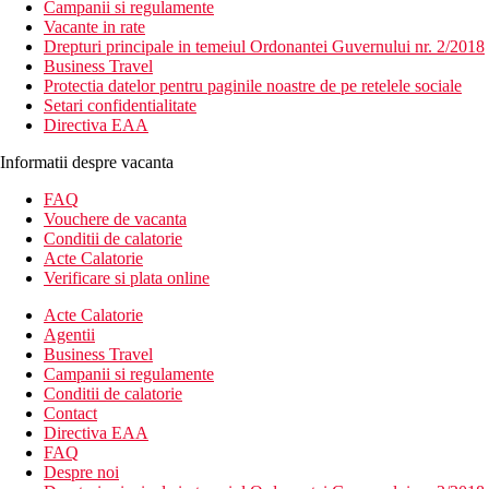
Campanii si regulamente
Vacante in rate
Drepturi principale in temeiul Ordonantei Guvernului nr. 2/2018
Business Travel
Protectia datelor pentru paginile noastre de pe retelele sociale
Setari confidentialitate
Directiva EAA
Informatii despre vacanta
FAQ
Vouchere de vacanta
Conditii de calatorie
Acte Calatorie
Verificare si plata online
Acte Calatorie
Agentii
Business Travel
Campanii si regulamente
Conditii de calatorie
Contact
Directiva EAA
FAQ
Despre noi