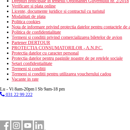
Drepturi principale in temeiul Ordonantei Guvernului nr. 2/2018
Verificare si plata online
Licente, documente juridice si contractul cu turistul
Modalitati de plata
Politica cookies
Nota de informare privind protectia datelor pentru contactele de a
Politica de confidentialitate
Termeni si conditii privind comercializarea biletelor de avion
Partener DERTOUR
PROTECTIA CONSUMATORILOR - A.N.P.C.
Protectia datelor cu caracter personal
Protectia datelor pentru paginile noastre de pe retelele sociale
Setari confidentialitate
Termeni si conditii
Termeni si conditii pentru utilizarea voucherului cadou
Vacante in rate
Lu - Vi 8am-20pm l Sb 9am-18 pm
031 22 99 222