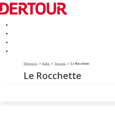
Destinatii
Vacanta perfecta
OFERTE DE NERATAT
Dertour.ro
Italia
Toscana
Le Rocchette
Le Rocchette