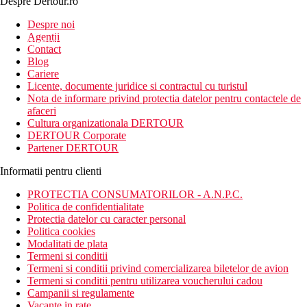
Despre Dertour.ro
Inscrie-te la
Despre noi
Agentii
newsletter!
Contact
Blog
Cariere
Licente, documente juridice si contractul cu turistul
Nota de informare privind protectia datelor pentru contactele de
afaceri
Cultura organizationala DERTOUR
DERTOUR Corporate
Partener DERTOUR
Informatii pentru clienti
PROTECTIA CONSUMATORILOR - A.N.P.C.
Politica de confidentialitate
Protectia datelor cu caracter personal
Politica cookies
Modalitati de plata
Termeni si conditii
Termeni si conditii privind comercializarea biletelor de avion
Termeni si conditii pentru utilizarea voucherului cadou
Campanii si regulamente
Vacante in rate