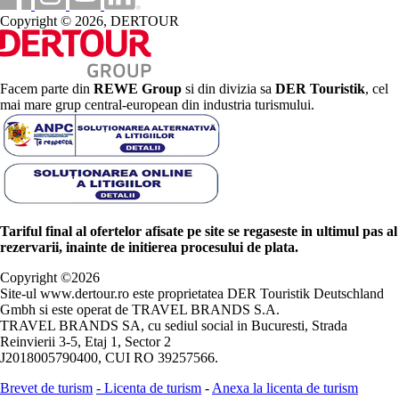
Copyright © 2026, DERTOUR
Facem parte din
REWE Group
si din divizia sa
DER Touristik
, cel
mai mare grup central-european din industria turismului.
Tariful final al ofertelor afisate pe site se regaseste in ultimul pas al
rezervarii, inainte de initierea procesului de plata.
Copyright ©
2026
Site-ul www.dertour.ro este proprietatea DER Touristik Deutschland
Gmbh si este operat de TRAVEL BRANDS S.A.
TRAVEL BRANDS SA, cu sediul social in Bucuresti, Strada
Reinvierii 3-5, Etaj 1, Sector 2
J2018005790400, CUI RO 39257566.
Brevet de turism
-
Licenta de turism
-
Anexa la licenta de turism