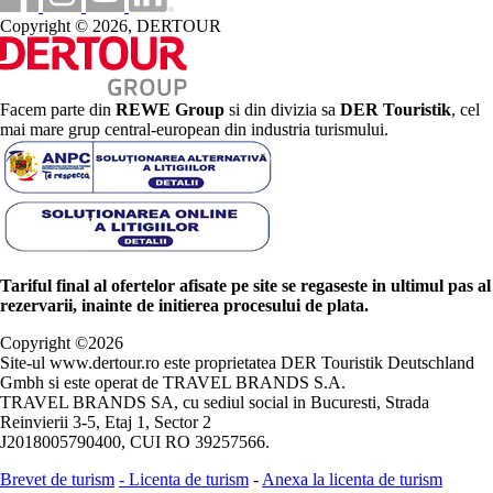
Copyright © 2026, DERTOUR
Facem parte din
REWE Group
si din divizia sa
DER Touristik
, cel
mai mare grup central-european din industria turismului.
Tariful final al ofertelor afisate pe site se regaseste in ultimul pas al
rezervarii, inainte de initierea procesului de plata.
Copyright ©
2026
Site-ul www.dertour.ro este proprietatea DER Touristik Deutschland
Gmbh si este operat de TRAVEL BRANDS S.A.
TRAVEL BRANDS SA, cu sediul social in Bucuresti, Strada
Reinvierii 3-5, Etaj 1, Sector 2
J2018005790400, CUI RO 39257566.
Brevet de turism
-
Licenta de turism
-
Anexa la licenta de turism