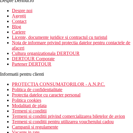
Despre Dertour.ro
Inscrie-te la
Despre noi
Agentii
newsletter!
Contact
Blog
Cariere
Licente, documente juridice si contractul cu turistul
Nota de informare privind protectia datelor pentru contactele de
afaceri
Cultura organizationala DERTOUR
DERTOUR Corporate
Partener DERTOUR
Informatii pentru clienti
PROTECTIA CONSUMATORILOR - A.N.P.C.
Politica de confidentialitate
Protectia datelor cu caracter personal
Politica cookies
Modalitati de plata
Termeni si conditii
Termeni si conditii privind comercializarea biletelor de avion
Termeni si conditii pentru utilizarea voucherului cadou
Campanii si regulamente
Vacante in rate