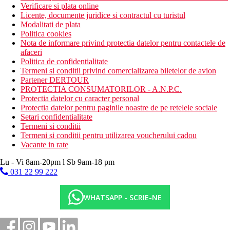
Verificare si plata online
Licente, documente juridice si contractul cu turistul
Modalitati de plata
Politica cookies
Nota de informare privind protectia datelor pentru contactele de
afaceri
Politica de confidentialitate
Termeni si conditii privind comercializarea biletelor de avion
Partener DERTOUR
PROTECTIA CONSUMATORILOR - A.N.P.C.
Protectia datelor cu caracter personal
Protectia datelor pentru paginile noastre de pe retelele sociale
Setari confidentialitate
Termeni si conditii
Termeni si conditii pentru utilizarea voucherului cadou
Vacante in rate
Lu - Vi 8am-20pm l Sb 9am-18 pm
031 22 99 222
WHATSAPP - SCRIE-NE