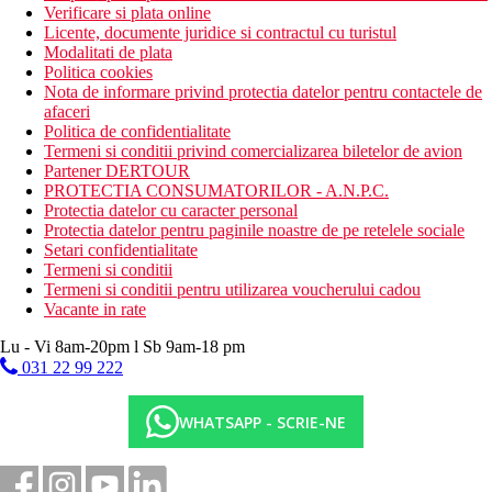
Verificare si plata online
Licente, documente juridice si contractul cu turistul
Modalitati de plata
Politica cookies
Nota de informare privind protectia datelor pentru contactele de
afaceri
Politica de confidentialitate
Termeni si conditii privind comercializarea biletelor de avion
Partener DERTOUR
PROTECTIA CONSUMATORILOR - A.N.P.C.
Protectia datelor cu caracter personal
Protectia datelor pentru paginile noastre de pe retelele sociale
Setari confidentialitate
Termeni si conditii
Termeni si conditii pentru utilizarea voucherului cadou
Vacante in rate
Lu - Vi 8am-20pm l Sb 9am-18 pm
031 22 99 222
WHATSAPP - SCRIE-NE