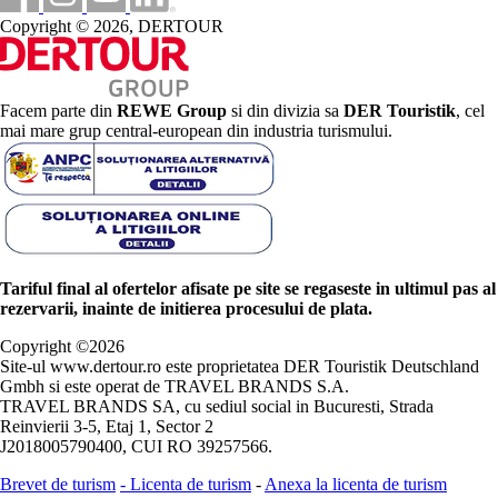
Copyright © 2026, DERTOUR
Facem parte din
REWE Group
si din divizia sa
DER Touristik
, cel
mai mare grup central-european din industria turismului.
Tariful final al ofertelor afisate pe site se regaseste in ultimul pas al
rezervarii, inainte de initierea procesului de plata.
Copyright ©
2026
Site-ul www.dertour.ro este proprietatea DER Touristik Deutschland
Gmbh si este operat de TRAVEL BRANDS S.A.
TRAVEL BRANDS SA, cu sediul social in Bucuresti, Strada
Reinvierii 3-5, Etaj 1, Sector 2
J2018005790400, CUI RO 39257566.
Brevet de turism
-
Licenta de turism
-
Anexa la licenta de turism