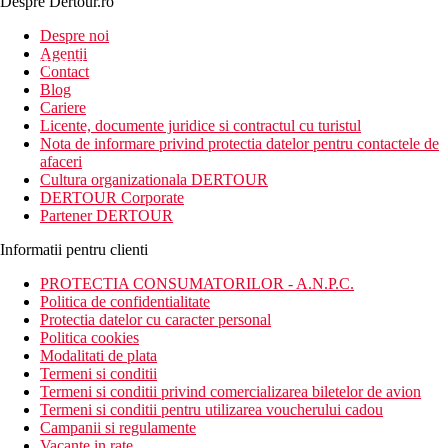
Despre Dertour.ro
Inscrie-te la
Despre noi
Agentii
newsletter!
Contact
Blog
Cariere
Licente, documente juridice si contractul cu turistul
Nota de informare privind protectia datelor pentru contactele de
afaceri
Cultura organizationala DERTOUR
DERTOUR Corporate
Partener DERTOUR
Informatii pentru clienti
PROTECTIA CONSUMATORILOR - A.N.P.C.
Politica de confidentialitate
Protectia datelor cu caracter personal
Politica cookies
Modalitati de plata
Termeni si conditii
Termeni si conditii privind comercializarea biletelor de avion
Termeni si conditii pentru utilizarea voucherului cadou
Campanii si regulamente
Vacante in rate