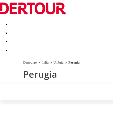
Destinatii
Vacanta perfecta
OFERTE DE NERATAT
Dertour.ro
Italia
Umbria
Perugia
Perugia