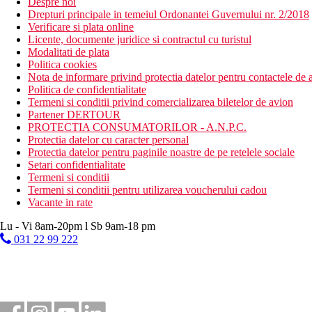
Despre noi
Drepturi principale in temeiul Ordonantei Guvernului nr. 2/2018
Verificare si plata online
Licente, documente juridice si contractul cu turistul
Modalitati de plata
Politica cookies
Nota de informare privind protectia datelor pentru contactele de a
Politica de confidentialitate
Termeni si conditii privind comercializarea biletelor de avion
Partener DERTOUR
PROTECTIA CONSUMATORILOR - A.N.P.C.
Protectia datelor cu caracter personal
Protectia datelor pentru paginile noastre de pe retelele sociale
Setari confidentialitate
Termeni si conditii
Termeni si conditii pentru utilizarea voucherului cadou
Vacante in rate
Lu - Vi 8am-20pm l Sb 9am-18 pm
031 22 99 222