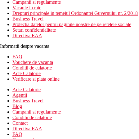
Campanii si regulamente
Vacante in rate
Drepturi principale in temeiul Ordonantei Guvernului nr. 2/2018
Business Travel
Protectia datelor pentru paginile noastre de pe retelele sociale
Setari confidentialitate
Directiva EAA
Informatii despre vacanta
FAQ
Vouchere de vacanta
Conditii de calatorie
Acte Calatorie
Verificare si plata online
Acte Calatorie
Agentii
Business Travel
Blog
Campanii si regulamente
Conditii de calatorie
Contact
Directiva EAA
FAQ