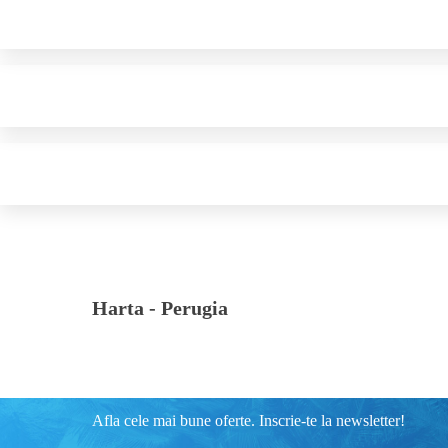
Harta -
Perugia
Afla cele mai bune oferte. Inscrie-te la newsletter!