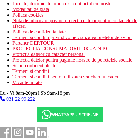
Licente, documente juridice si contractul cu turistul
Modalitati de plata
Politica cookies
Nota de informare privind protectia datelor pentru contactele de
afaceri
Politica de confidentialitate
Termeni si conditii privind comercializarea biletelor de avion
Partener DERTOUR
PROTECTIA CONSUMATORILOR - A.N.P.C.
Protectia datelor cu caracter personal
Protectia datelor pentru paginile noastre de pe retelele sociale
Setari confidentialitate
Termeni si conditii
Termeni si conditii pentru utilizarea voucherului cadou
Vacante in rate
Lu - Vi 8am-20pm l Sb 9am-18 pm
031 22 99 222
WHATSAPP - SCRIE-NE