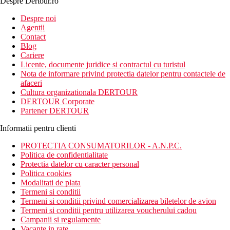
Despre Dertour.ro
Inscrie-te la
Despre noi
Agentii
newsletter!
Contact
Blog
Cariere
Licente, documente juridice si contractul cu turistul
Nota de informare privind protectia datelor pentru contactele de
afaceri
Cultura organizationala DERTOUR
DERTOUR Corporate
Partener DERTOUR
Informatii pentru clienti
PROTECTIA CONSUMATORILOR - A.N.P.C.
Politica de confidentialitate
Protectia datelor cu caracter personal
Politica cookies
Modalitati de plata
Termeni si conditii
Termeni si conditii privind comercializarea biletelor de avion
Termeni si conditii pentru utilizarea voucherului cadou
Campanii si regulamente
Vacante in rate