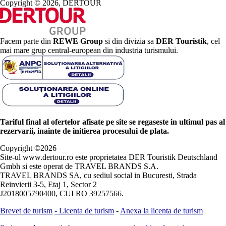
Copyright © 2026, DERTOUR
Facem parte din
REWE Group
si din divizia sa
DER Touristik
, cel
mai mare grup central-european din industria turismului.
Tariful final al ofertelor afisate pe site se regaseste in ultimul pas al
rezervarii, inainte de initierea procesului de plata.
Copyright ©
2026
Site-ul www.dertour.ro este proprietatea DER Touristik Deutschland
Gmbh si este operat de TRAVEL BRANDS S.A.
TRAVEL BRANDS SA, cu sediul social in Bucuresti, Strada
Reinvierii 3-5, Etaj 1, Sector 2
J2018005790400, CUI RO 39257566.
Brevet de turism
-
Licenta de turism
-
Anexa la licenta de turism