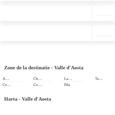
Zone de la destinatie -
Valle d'Aosta
Antey Saint André
Champoluc
La Thuile
Tache
Cervinia/Zermatt
Courmayeur
Pila
Harta -
Valle d'Aosta