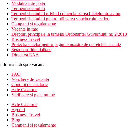
Modalitati de plata
Termeni si conditii
Termeni si conditii privind comercializarea biletelor de avion
Termeni si conditii pentru utilizarea voucherului cadou
Campanii si regulamente
Vacante in rate
Drepturi principale in temeiul Ordonantei Guvernului nr. 2/2018
Business Travel
Protectia datelor pentru paginile noastre de pe retelele sociale
Setari confidentialitate
Directiva EAA
Informatii despre vacanta
FAQ
Vouchere de vacanta
Conditii de calatorie
Acte Calatorie
Verificare si plata online
Acte Calatorie
Agentii
Business Travel
Blog
Campanii si regulamente