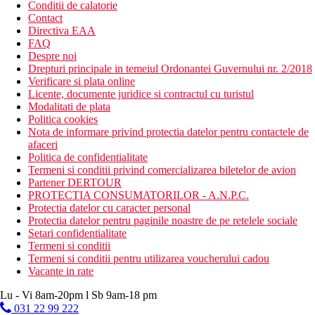
Conditii de calatorie
Contact
Directiva EAA
FAQ
Despre noi
Drepturi principale in temeiul Ordonantei Guvernului nr. 2/2018
Verificare si plata online
Licente, documente juridice si contractul cu turistul
Modalitati de plata
Politica cookies
Nota de informare privind protectia datelor pentru contactele de
afaceri
Politica de confidentialitate
Termeni si conditii privind comercializarea biletelor de avion
Partener DERTOUR
PROTECTIA CONSUMATORILOR - A.N.P.C.
Protectia datelor cu caracter personal
Protectia datelor pentru paginile noastre de pe retelele sociale
Setari confidentialitate
Termeni si conditii
Termeni si conditii pentru utilizarea voucherului cadou
Vacante in rate
Lu - Vi 8am-20pm l Sb 9am-18 pm
031 22 99 222