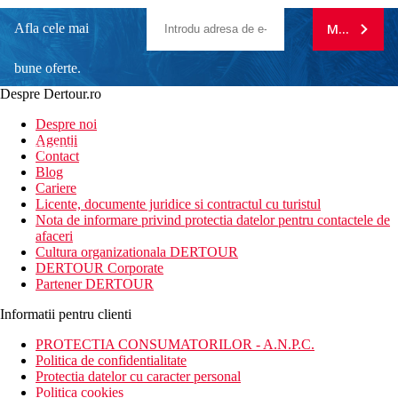
Afla cele mai
MA ABONE
bune oferte.
Despre Dertour.ro
Inscrie-te la
Despre noi
Agentii
newsletter!
Contact
Blog
Cariere
Licente, documente juridice si contractul cu turistul
Nota de informare privind protectia datelor pentru contactele de
afaceri
Cultura organizationala DERTOUR
DERTOUR Corporate
Partener DERTOUR
Informatii pentru clienti
PROTECTIA CONSUMATORILOR - A.N.P.C.
Politica de confidentialitate
Protectia datelor cu caracter personal
Politica cookies