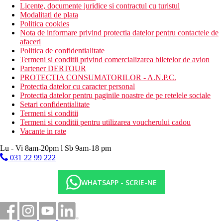
Licente, documente juridice si contractul cu turistul
Modalitati de plata
Politica cookies
Nota de informare privind protectia datelor pentru contactele de
afaceri
Politica de confidentialitate
Termeni si conditii privind comercializarea biletelor de avion
Partener DERTOUR
PROTECTIA CONSUMATORILOR - A.N.P.C.
Protectia datelor cu caracter personal
Protectia datelor pentru paginile noastre de pe retelele sociale
Setari confidentialitate
Termeni si conditii
Termeni si conditii pentru utilizarea voucherului cadou
Vacante in rate
Lu - Vi 8am-20pm l Sb 9am-18 pm
031 22 99 222
WHATSAPP - SCRIE-NE