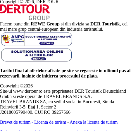
Copyright © 2026, DERTOUR
Facem parte din
REWE Group
si din divizia sa
DER Touristik
, cel
mai mare grup central-european din industria turismului.
Tariful final al ofertelor afisate pe site se regaseste in ultimul pas al
rezervarii, inainte de initierea procesului de plata.
Copyright ©
2026
Site-ul www.dertour.ro este proprietatea DER Touristik Deutschland
Gmbh si este operat de TRAVEL BRANDS S.A.
TRAVEL BRANDS SA, cu sediul social in Bucuresti, Strada
Reinvierii 3-5, Etaj 1, Sector 2
J2018005790400, CUI RO 39257566.
Brevet de turism
-
Licenta de turism
-
Anexa la licenta de turism