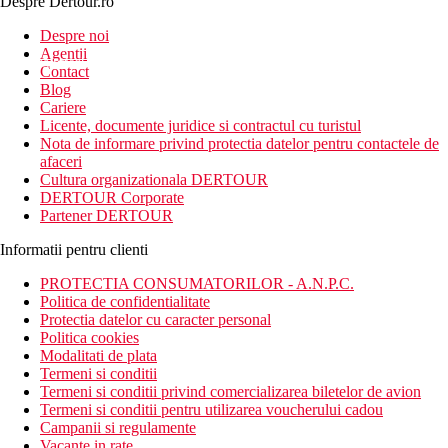
Despre Dertour.ro
Inscrie-te la
Despre noi
Agentii
newsletter!
Contact
Blog
Cariere
Licente, documente juridice si contractul cu turistul
Nota de informare privind protectia datelor pentru contactele de
afaceri
Cultura organizationala DERTOUR
DERTOUR Corporate
Partener DERTOUR
Informatii pentru clienti
PROTECTIA CONSUMATORILOR - A.N.P.C.
Politica de confidentialitate
Protectia datelor cu caracter personal
Politica cookies
Modalitati de plata
Termeni si conditii
Termeni si conditii privind comercializarea biletelor de avion
Termeni si conditii pentru utilizarea voucherului cadou
Campanii si regulamente
Vacante in rate