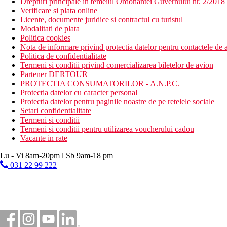
Drepturi principale in temeiul Ordonantei Guvernului nr. 2/2018
Verificare si plata online
Licente, documente juridice si contractul cu turistul
Modalitati de plata
Politica cookies
Nota de informare privind protectia datelor pentru contactele de a
Politica de confidentialitate
Termeni si conditii privind comercializarea biletelor de avion
Partener DERTOUR
PROTECTIA CONSUMATORILOR - A.N.P.C.
Protectia datelor cu caracter personal
Protectia datelor pentru paginile noastre de pe retelele sociale
Setari confidentialitate
Termeni si conditii
Termeni si conditii pentru utilizarea voucherului cadou
Vacante in rate
Lu - Vi 8am-20pm l Sb 9am-18 pm
031 22 99 222