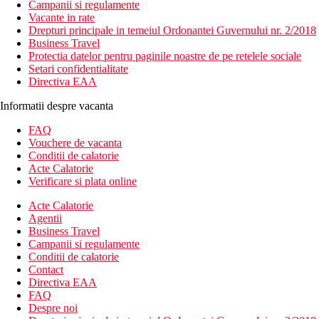
Campanii si regulamente
Vacante in rate
Drepturi principale in temeiul Ordonantei Guvernului nr. 2/2018
Business Travel
Protectia datelor pentru paginile noastre de pe retelele sociale
Setari confidentialitate
Directiva EAA
Informatii despre vacanta
FAQ
Vouchere de vacanta
Conditii de calatorie
Acte Calatorie
Verificare si plata online
Acte Calatorie
Agentii
Business Travel
Campanii si regulamente
Conditii de calatorie
Contact
Directiva EAA
FAQ
Despre noi