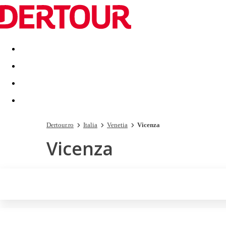
Destinatii
Vacanta perfecta
OFERTE DE NERATAT
Dertour.ro
Italia
Venetia
Vicenza
Vicenza