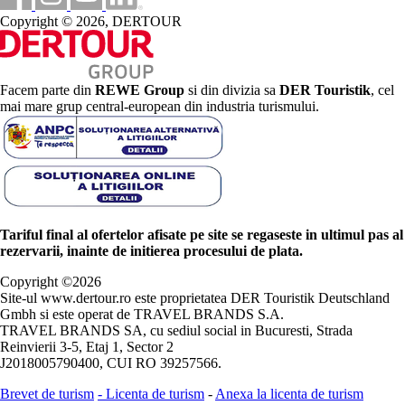
Copyright © 2026, DERTOUR
Facem parte din
REWE Group
si din divizia sa
DER Touristik
, cel
mai mare grup central-european din industria turismului.
Tariful final al ofertelor afisate pe site se regaseste in ultimul pas al
rezervarii, inainte de initierea procesului de plata.
Copyright ©
2026
Site-ul www.dertour.ro este proprietatea DER Touristik Deutschland
Gmbh si este operat de TRAVEL BRANDS S.A.
TRAVEL BRANDS SA, cu sediul social in Bucuresti, Strada
Reinvierii 3-5, Etaj 1, Sector 2
J2018005790400, CUI RO 39257566.
Brevet de turism
-
Licenta de turism
-
Anexa la licenta de turism