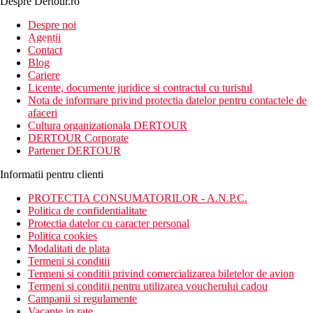
Despre Dertour.ro
Inscrie-te la
Despre noi
Agentii
newsletter!
Contact
Blog
Cariere
Licente, documente juridice si contractul cu turistul
Nota de informare privind protectia datelor pentru contactele de
afaceri
Cultura organizationala DERTOUR
DERTOUR Corporate
Partener DERTOUR
Informatii pentru clienti
PROTECTIA CONSUMATORILOR - A.N.P.C.
Politica de confidentialitate
Protectia datelor cu caracter personal
Politica cookies
Modalitati de plata
Termeni si conditii
Termeni si conditii privind comercializarea biletelor de avion
Termeni si conditii pentru utilizarea voucherului cadou
Campanii si regulamente
Vacante in rate