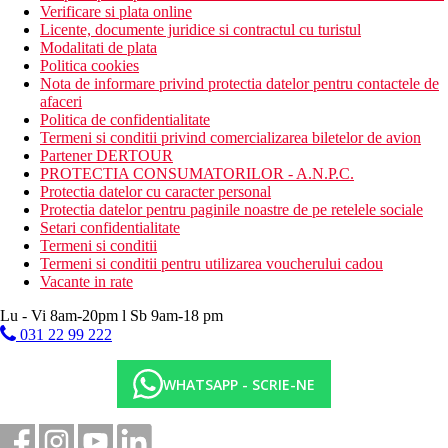
Verificare si plata online
Licente, documente juridice si contractul cu turistul
Modalitati de plata
Politica cookies
Nota de informare privind protectia datelor pentru contactele de
afaceri
Politica de confidentialitate
Termeni si conditii privind comercializarea biletelor de avion
Partener DERTOUR
PROTECTIA CONSUMATORILOR - A.N.P.C.
Protectia datelor cu caracter personal
Protectia datelor pentru paginile noastre de pe retelele sociale
Setari confidentialitate
Termeni si conditii
Termeni si conditii pentru utilizarea voucherului cadou
Vacante in rate
Lu - Vi 8am-20pm l Sb 9am-18 pm
031 22 99 222
WHATSAPP - SCRIE-NE