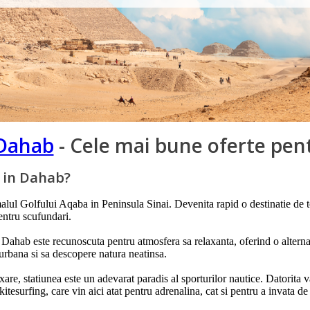
Dahab
- Cele mai bune oferte pen
e in Dahab?
lul Golfului Aqaba in Peninsula Sinai. Devenita rapid o destinatie de top
pentru scufundari.
ahab este recunoscuta pentru atmosfera sa relaxanta, oferind o alternativa
 urbana si sa descopere natura neatinsa.
axare, statiunea este un adevarat paradis al sporturilor nautice. Datorit
tesurfing, care vin aici atat pentru adrenalina, cat si pentru a invata de la