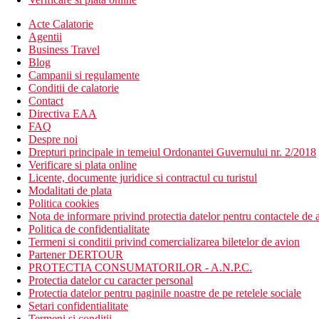
Acte Calatorie
Agentii
Business Travel
Blog
Campanii si regulamente
Conditii de calatorie
Contact
Directiva EAA
FAQ
Despre noi
Drepturi principale in temeiul Ordonantei Guvernului nr. 2/2018
Verificare si plata online
Licente, documente juridice si contractul cu turistul
Modalitati de plata
Politica cookies
Nota de informare privind protectia datelor pentru contactele de a
Politica de confidentialitate
Termeni si conditii privind comercializarea biletelor de avion
Partener DERTOUR
PROTECTIA CONSUMATORILOR - A.N.P.C.
Protectia datelor cu caracter personal
Protectia datelor pentru paginile noastre de pe retelele sociale
Setari confidentialitate
Termeni si conditii