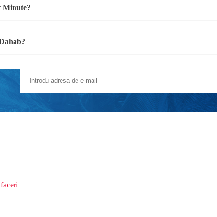
st Minute?
n Dahab?
faceri