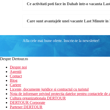
Ce activitati poti face in Dahab intr-o vacanta La
Care sunt avantajele unei vacante Last Minute i
Afla cele mai bune oferte. Inscrie-te la newsletter!
Despre Dertour.ro
Despre noi
Agentii
Contact
Blog
Cariere
Licente, documente juridice si contractul cu turistul
Nota de informare privind protectia datelor pentru contactele de a
Cultura organizationala DERTOUR
DERTOUR Corporate
Partener DERTOUR