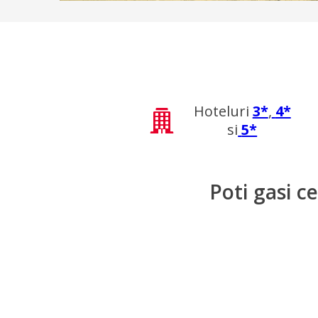
Hoteluri
3*
,
4*
si
5*
Poti gasi c