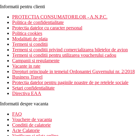
Informatii pentru clienti
PROTECTIA CONSUMATORILOR - A.N.P.C.
Politica de confidentialitate
Protectia datelor cu caracter personal
Politica cookies
Modalitati de plata
Termeni si conditii
Termeni si conditii privind comercializarea biletelor de avion
Termeni si conditii pentru utilizarea voucherului cadou
Campanii si regulamente
Vacante in rate
Drepturi principale in temeiul Ordonantei Guvernului nr. 2/2018
Business Travel
Protectia datelor pentru paginile noastre de pe retelele sociale
Setari confidentialitate
Directiva EAA
Informatii despre vacanta
FAQ
Vouchere de vacanta
Conditii de calatorie
Acte Calatorie
Verificare si plata online