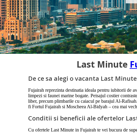
Last Minute
F
De ce sa alegi o vacanta Last Minute
Fujairah reprezinta destinatia ideala pentru iubitorii de 
limpezi si faunei marine bogate. Peisajul costier contraste
liber, precum plimbarile cu caiacul pe barajul Al-Rafisa
fi Fortul Fujairah si Moscheea Al-Bidyah – cea mai veche d
Conditii si beneficii ale ofertelor L
Cu ofertele Last Minute in Fujairah te vei bucura de super 