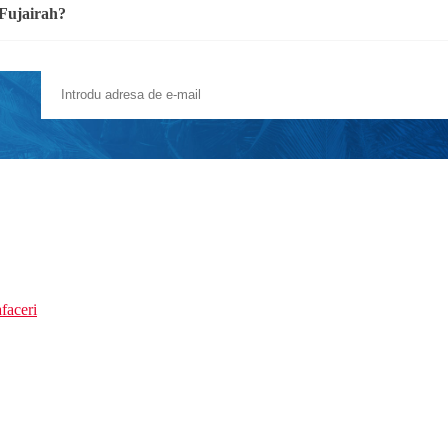
 Fujairah?
faceri