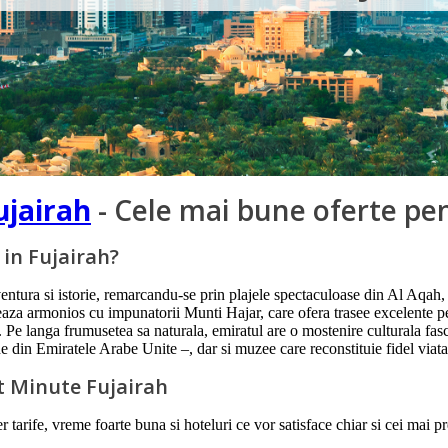
ujairah
- Cele mai bune oferte pe
 in Fujairah?
aventura si istorie, remarcandu-se prin plajele spectaculoase din Al Aqah,
aza armonios cu impunatorii Munti Hajar, care ofera trasee excelente pentr
h. Pe langa frumusetea sa naturala, emiratul are o mostenire culturala f
in Emiratele Arabe Unite –, dar si muzee care reconstituie fidel viata tr
ast Minute Fujairah
tarife, vreme foarte buna si hoteluri ce vor satisface chiar si cei mai pret