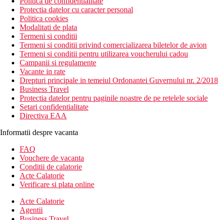
Politica de confidentialitate
Protectia datelor cu caracter personal
Politica cookies
Modalitati de plata
Termeni si conditii
Termeni si conditii privind comercializarea biletelor de avion
Termeni si conditii pentru utilizarea voucherului cadou
Campanii si regulamente
Vacante in rate
Drepturi principale in temeiul Ordonantei Guvernului nr. 2/2018
Business Travel
Protectia datelor pentru paginile noastre de pe retelele sociale
Setari confidentialitate
Directiva EAA
Informatii despre vacanta
FAQ
Vouchere de vacanta
Conditii de calatorie
Acte Calatorie
Verificare si plata online
Acte Calatorie
Agentii
Business Travel