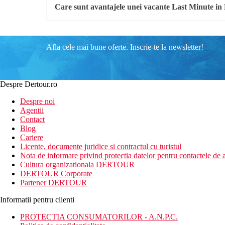
Care sunt avantajele unei vacante Last Minute in
Afla cele mai bune oferte. Inscrie-te la newsletter!
Despre Dertour.ro
Despre noi
Agentii
Contact
Blog
Cariere
Licente, documente juridice si contractul cu turistul
Nota de informare privind protectia datelor pentru contactele de a
Cultura organizationala DERTOUR
DERTOUR Corporate
Partener DERTOUR
Informatii pentru clienti
PROTECTIA CONSUMATORILOR - A.N.P.C.