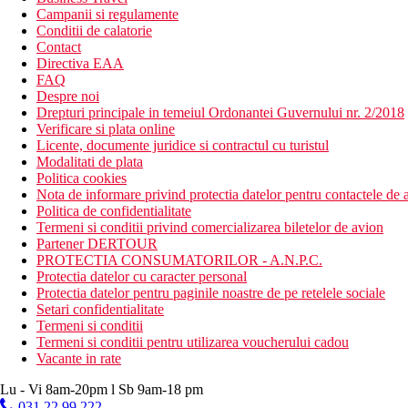
Campanii si regulamente
Conditii de calatorie
Contact
Directiva EAA
FAQ
Despre noi
Drepturi principale in temeiul Ordonantei Guvernului nr. 2/2018
Verificare si plata online
Licente, documente juridice si contractul cu turistul
Modalitati de plata
Politica cookies
Nota de informare privind protectia datelor pentru contactele de a
Politica de confidentialitate
Termeni si conditii privind comercializarea biletelor de avion
Partener DERTOUR
PROTECTIA CONSUMATORILOR - A.N.P.C.
Protectia datelor cu caracter personal
Protectia datelor pentru paginile noastre de pe retelele sociale
Setari confidentialitate
Termeni si conditii
Termeni si conditii pentru utilizarea voucherului cadou
Vacante in rate
Lu - Vi 8am-20pm l Sb 9am-18 pm
031 22 99 222