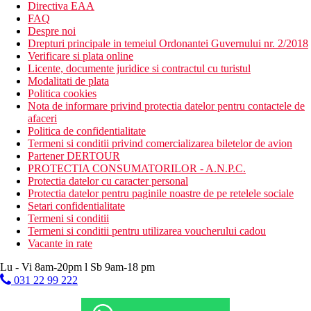
Directiva EAA
FAQ
Despre noi
Drepturi principale in temeiul Ordonantei Guvernului nr. 2/2018
Verificare si plata online
Licente, documente juridice si contractul cu turistul
Modalitati de plata
Politica cookies
Nota de informare privind protectia datelor pentru contactele de
afaceri
Politica de confidentialitate
Termeni si conditii privind comercializarea biletelor de avion
Partener DERTOUR
PROTECTIA CONSUMATORILOR - A.N.P.C.
Protectia datelor cu caracter personal
Protectia datelor pentru paginile noastre de pe retelele sociale
Setari confidentialitate
Termeni si conditii
Termeni si conditii pentru utilizarea voucherului cadou
Vacante in rate
Lu - Vi 8am-20pm l Sb 9am-18 pm
031 22 99 222