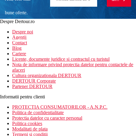
bune oferte.
Despre Dertour.ro
Inscrie-te la
Despre noi
Agentii
newsletter!
Contact
Blog
Cariere
Licente, documente juridice si contractul cu turistul
Nota de informare privind protectia datelor pentru contactele de
afaceri
Cultura organizationala DERTOUR
DERTOUR Corporate
Partener DERTOUR
Informatii pentru clienti
PROTECTIA CONSUMATORILOR - A.N.P.C.
Politica de confidentialitate
Protectia datelor cu caracter personal
Politica cookies
Modalitati de plata
Termeni si conditii