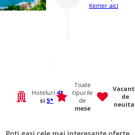
Kemer aici
Toate
Vacant
Hoteluri
4*
tipurile
de
si
5*
de
neuita
mese
Poti gasi cele mai interesante oferte