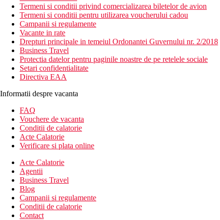
Termeni si conditii privind comercializarea biletelor de avion
Termeni si conditii pentru utilizarea voucherului cadou
Campanii si regulamente
Vacante in rate
Drepturi principale in temeiul Ordonantei Guvernului nr. 2/2018
Business Travel
Protectia datelor pentru paginile noastre de pe retelele sociale
Setari confidentialitate
Directiva EAA
Informatii despre vacanta
FAQ
Vouchere de vacanta
Conditii de calatorie
Acte Calatorie
Verificare si plata online
Acte Calatorie
Agentii
Business Travel
Blog
Campanii si regulamente
Conditii de calatorie
Contact