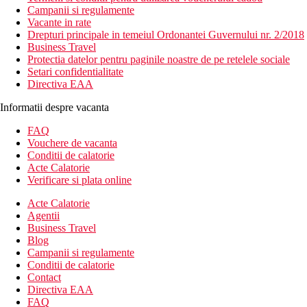
Campanii si regulamente
Vacante in rate
Drepturi principale in temeiul Ordonantei Guvernului nr. 2/2018
Business Travel
Protectia datelor pentru paginile noastre de pe retelele sociale
Setari confidentialitate
Directiva EAA
Informatii despre vacanta
FAQ
Vouchere de vacanta
Conditii de calatorie
Acte Calatorie
Verificare si plata online
Acte Calatorie
Agentii
Business Travel
Blog
Campanii si regulamente
Conditii de calatorie
Contact
Directiva EAA
FAQ