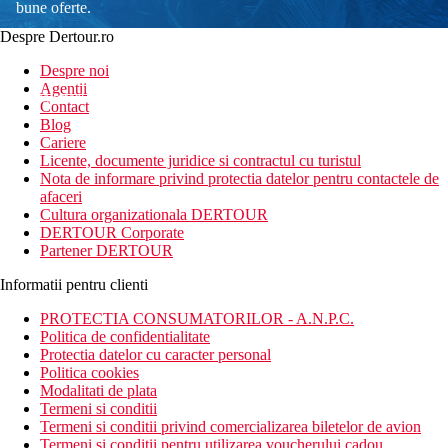
bune oferte.
Despre Dertour.ro
Inscrie-te la
Despre noi
Agentii
newsletter!
Contact
Blog
Cariere
Licente, documente juridice si contractul cu turistul
Nota de informare privind protectia datelor pentru contactele de
afaceri
Cultura organizationala DERTOUR
DERTOUR Corporate
Partener DERTOUR
Informatii pentru clienti
PROTECTIA CONSUMATORILOR - A.N.P.C.
Politica de confidentialitate
Protectia datelor cu caracter personal
Politica cookies
Modalitati de plata
Termeni si conditii
Termeni si conditii privind comercializarea biletelor de avion
Termeni si conditii pentru utilizarea voucherului cadou