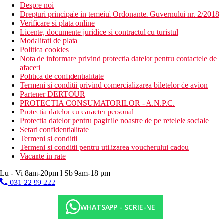
Despre noi
Drepturi principale in temeiul Ordonantei Guvernului nr. 2/2018
Verificare si plata online
Licente, documente juridice si contractul cu turistul
Modalitati de plata
Politica cookies
Nota de informare privind protectia datelor pentru contactele de
afaceri
Politica de confidentialitate
Termeni si conditii privind comercializarea biletelor de avion
Partener DERTOUR
PROTECTIA CONSUMATORILOR - A.N.P.C.
Protectia datelor cu caracter personal
Protectia datelor pentru paginile noastre de pe retelele sociale
Setari confidentialitate
Termeni si conditii
Termeni si conditii pentru utilizarea voucherului cadou
Vacante in rate
Lu - Vi 8am-20pm l Sb 9am-18 pm
031 22 99 222
WHATSAPP - SCRIE-NE