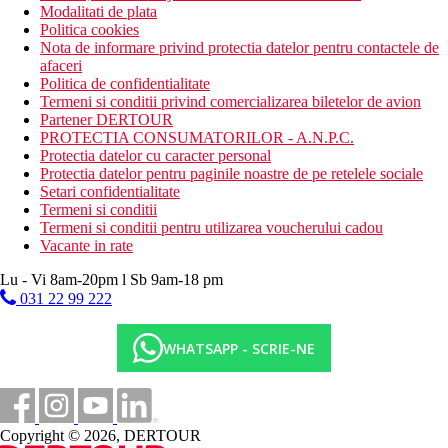
Modalitati de plata
Politica cookies
Nota de informare privind protectia datelor pentru contactele de
afaceri
Politica de confidentialitate
Termeni si conditii privind comercializarea biletelor de avion
Partener DERTOUR
PROTECTIA CONSUMATORILOR - A.N.P.C.
Protectia datelor cu caracter personal
Protectia datelor pentru paginile noastre de pe retelele sociale
Setari confidentialitate
Termeni si conditii
Termeni si conditii pentru utilizarea voucherului cadou
Vacante in rate
Lu - Vi 8am-20pm l Sb 9am-18 pm
031 22 99 222
WHATSAPP - SCRIE-NE
Copyright © 2026, DERTOUR