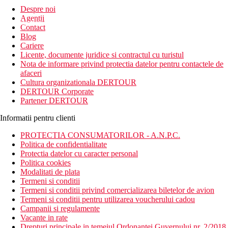
Despre noi
Agentii
newsletter!
Contact
Blog
Cariere
Licente, documente juridice si contractul cu turistul
Nota de informare privind protectia datelor pentru contactele de
afaceri
Cultura organizationala DERTOUR
DERTOUR Corporate
Partener DERTOUR
Informatii pentru clienti
PROTECTIA CONSUMATORILOR - A.N.P.C.
Politica de confidentialitate
Protectia datelor cu caracter personal
Politica cookies
Modalitati de plata
Termeni si conditii
Termeni si conditii privind comercializarea biletelor de avion
Termeni si conditii pentru utilizarea voucherului cadou
Campanii si regulamente
Vacante in rate
Drepturi principale in temeiul Ordonantei Guvernului nr. 2/2018