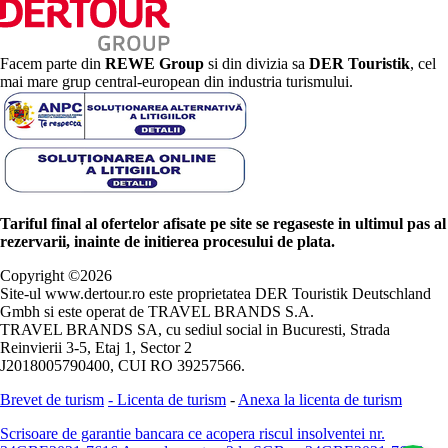
Facem parte din
REWE Group
si din divizia sa
DER Touristik
, cel
mai mare grup central-european din industria turismului.
Tariful final al ofertelor afisate pe site se regaseste in ultimul pas al
rezervarii, inainte de initierea procesului de plata.
Copyright ©
2026
Site-ul www.dertour.ro este proprietatea DER Touristik Deutschland
Gmbh si este operat de TRAVEL BRANDS S.A.
TRAVEL BRANDS SA, cu sediul social in Bucuresti, Strada
Reinvierii 3-5, Etaj 1, Sector 2
J2018005790400, CUI RO 39257566.
Brevet de turism
-
Licenta de turism
-
Anexa la licenta de turism
Scrisoare de garantie bancara ce acopera riscul insolventei nr.