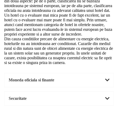
din doua aspecte: pe de o parte, clasificarea nu se bazeaza
intotdeauna pe sistemul european, iar pe de alta parte, clasificarea
oficiala nu arata intotdeauna cu adevarat calitatea unui hotel dat.
Un hotel cu o evaluare mai mica poate fi de fapt excelent, iar un
hotel cu o evaluare mai mare poate fi mai simplu. Prin urmare,
atunci cand mentionam categoria de hotel in ofertele noastre,
putem face acest lucru evaluandu-le in sistemul european pe baza
propriei experiente si a altor surse de incredere.
Din cauza conditiilor precare de alimentare cu energie electrica,
hotelurile nu au intotdeauna aer conditionat. Cazarile din mediul
rural si din natura sunt de obicei alimentate cu energie electrica de
la un sistem solar sau un generator propriu. In unele unitati de
cazare, exista posibilitatea ca noaptea curentul electric sa fie oprit
si sa existe o singura priza in camera.
Moneda oficiala si finante
Securitate