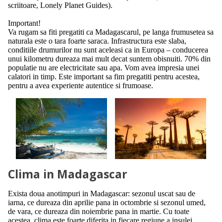
scriitoare, Lonely Planet Guides).
Important!
Va rugam sa fiti pregatiti ca Madagascarul, pe langa frumusetea sa
naturala este o tara foarte saraca. Infrastructura este slaba,
conditiile drumurilor nu sunt aceleasi ca in Europa – conducerea
unui kilometru dureaza mai mult decat suntem obisnuiti. 70% din
populatie nu are electricitate sau apa. Vom avea impresia unei
calatori in timp. Este important sa fim pregatiti pentru acestea,
pentru a avea experiente autentice si frumoase.
Clima in Madagascar
Exista doua anotimpuri in Madagascar: sezonul uscat sau de
iarna, ce dureaza din aprilie pana in octombrie si sezonul umed,
de vara, ce dureaza din noiembrie pana in martie. Cu toate
acestea, clima este foarte diferita in fiecare regiune a insulei.