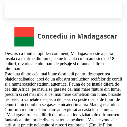
Concediu in Madagascar
Descris ca fiind al optulea continent, Madagascar este a patra
insula ca marime din lume, ce ne incanta cu un amestec de 18
culturi, o varietate uluitoare de peisaje si o fauna si flora
uimitoare.
Este una dintre cele mai bune destinatii pentru descoperirea
plajelor salbatice, apei de un albastru stralucitor, recifelor de corali
si a numeroaselor statiuni autentice. Fauna de pe insula difera de
cea din Africa: pe insula se gaseste cel mai mare fluture din lume,
precum si cel mai mic si cel mai mare cameleon din lume, broaste
testoase, o varietate de specii de pasari si peste o suta de tipuri de
lemuri - nici unul nu se gaseste nicaieri in afara Madagascarului.
Conform multor calatori care au explorat aceasta insula unica
“Madagascarul este diferit de orice alt loc vizitat - de o frumusete
fantastica, uimitor de divers, si totusi nealterat. Vastele zone ale
tarii sunt practic nelocuite si rareori explorate.” (Emilie Filou,