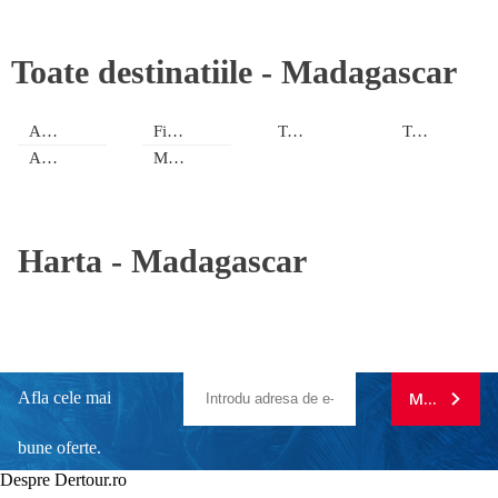
Toate destinatiile -
Madagascar
Antananarivo
Fianarantsoa
Toamasina
Toliara
Antsiranana
Mahajanga
Harta -
Madagascar
Afla cele mai
MA ABONE
bune oferte.
Despre Dertour.ro
Inscrie-te la