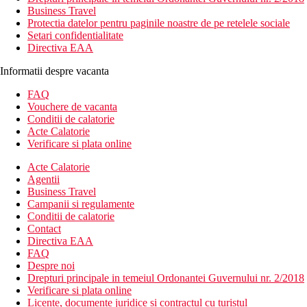
Business Travel
Protectia datelor pentru paginile noastre de pe retelele sociale
Setari confidentialitate
Directiva EAA
Informatii despre vacanta
FAQ
Vouchere de vacanta
Conditii de calatorie
Acte Calatorie
Verificare si plata online
Acte Calatorie
Agentii
Business Travel
Campanii si regulamente
Conditii de calatorie
Contact
Directiva EAA
FAQ
Despre noi
Drepturi principale in temeiul Ordonantei Guvernului nr. 2/2018
Verificare si plata online
Licente, documente juridice si contractul cu turistul