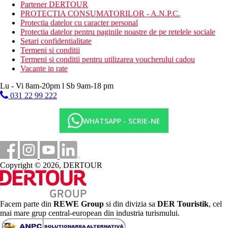
fitness
Partener DERTOUR
biliard
PROTECTIA CONSUMATORILOR - A.N.P.C.
darts
Protectia datelor cu caracter personal
tenis de masa
Protectia datelor pentru paginile noastre de pe retelele sociale
tenis la lumina zilei
Setari confidentialitate
badminton
Termeni si conditii
baschet
Termeni si conditii pentru utilizarea voucherului cadou
volei pe plaja
Vacante in rate
echipament de snorkeling
Lu - Vi 8am-20pm l Sb 9am-18 pm
Activitati contra cost
031 22 99 222
scufundari
sporturi nautice motorizate si nemotorizate
WHATSAPP - SCRIE-NE
Mese
Pensiune completa
Mic dejun (7:30 - 10:00), pranz (12:30 - 14:00) si
cina (19:00 - 21:00) in restaurantul principal tip
bufet
Copyright © 2026, DERTOUR
clientii cazati in vile pe plaja mananca la
restaurantul Bageecha
clientii cazati in vile cu apa mananca la
restaurantul The Lagoon
Facem parte din
REWE Group
si din divizia sa
DER Touristik
, cel
All inclusive
mai mare grup central-european din industria turismului.
Mic dejun (7:30 - 10:00), pranz (12:30 - 14:00) si
cina (19:00 - 21:00) in restaurantul principal tip