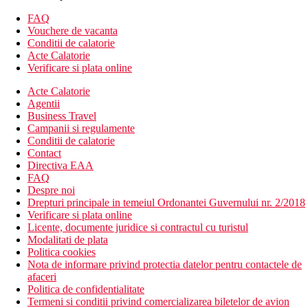
Vila cu apa cu cada cu hidromasaj: 86m2, cada cu
hidromasaj, acces direct la mare
FAQ
Vouchere de vacanta
Descrierea hotelului
Conditii de calatorie
282 de camere in 6 categorii
Acte Calatorie
receptie
Verificare si plata online
5 restaurante
2 baruri
Acte Calatorie
1 cafenea
Agentii
SPA
Business Travel
fitness
Campanii si regulamente
piscina
Conditii de calatorie
piscina pentru copii
Contact
club pentru copii
Directiva EAA
centru de scufundari
FAQ
baschet
Despre noi
volei pe plaja
Drepturi principale in temeiul Ordonantei Guvernului nr. 2/2018
tenis
Verificare si plata online
tenis de masa
Licente, documente juridice si contractul cu turistul
magazin de suveniruri
Modalitati de plata
Politica cookies
Descrierea plajei
Nota de informare privind protectia datelor pentru contactele de
plaja cu nisip fin alb
afaceri
Politica de confidentialitate
Activitati gratuite
Termeni si conditii privind comercializarea biletelor de avion