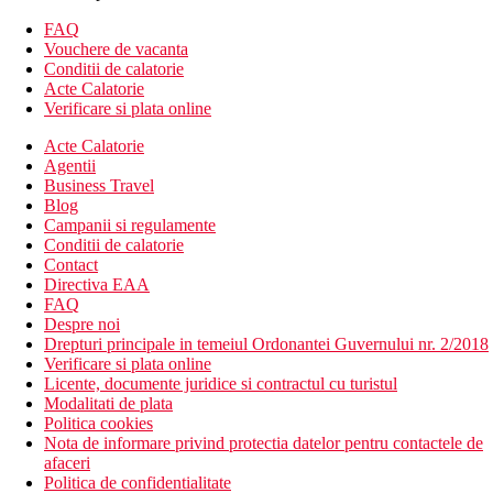
filter de cafea
FAQ
Descrierea hotelului
Vouchere de vacanta
hol de intrare cu receptie
Conditii de calatorie
restaurantul principal
Acte Calatorie
bar
Verificare si plata online
piscina (sezlonguri si umbrele gratuite)
Wi-Fi in intreaga statiune (gratuit)
Acte Calatorie
magazin cu suveniruri
Agentii
Business Travel
Descrierea plajei
Blog
nisipos
Campanii si regulamente
sezlonguri si umbrele gratuite
Conditii de calatorie
Contact
Activitati gratuite
Directiva EAA
programe de seara
FAQ
fitness
Despre noi
volei
Drepturi principale in temeiul Ordonantei Guvernului nr. 2/2018
tenis de masa
Verificare si plata online
badminton
Licente, documente juridice si contractul cu turistul
Modalitati de plata
Activitati contra cost
Politica cookies
centru SPA
Nota de informare privind protectia datelor pentru contactele de
masaje
afaceri
biliard
Politica de confidentialitate
centru de scufundari (certificare PADI)