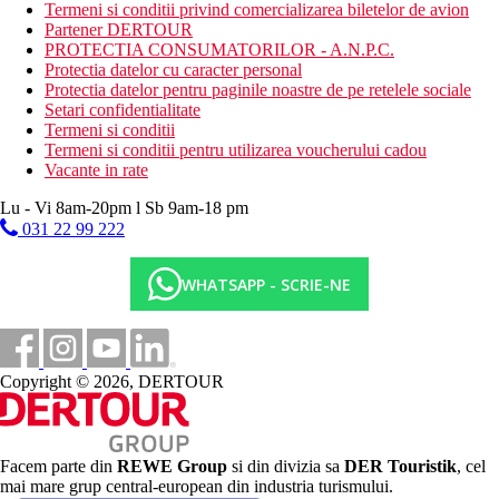
Termeni si conditii privind comercializarea biletelor de avion
windsurfing
Partener DERTOUR
PROTECTIA CONSUMATORILOR - A.N.P.C.
Mesele incluse
Protectia datelor cu caracter personal
Demipensiune: mic dejun si cina tip bufet
Protectia datelor pentru paginile noastre de pe retelele sociale
Setari confidentialitate
Mese contra cost
Termeni si conditii
All Inclusive: 11.00 - 00.00, include bufet de mic dejun,
Termeni si conditii pentru utilizarea voucherului cadou
pranz si cina, gustari usoare in timpul zilei. Cantitate
Vacante in rate
nelimitata de bauturi nealcoolice imbuteliate si bauturi
alcoolice selectate de productie locala.
Lu - Vi 8am-20pm l Sb 9am-18 pm
031 22 99 222
Distanţe
WHATSAPP - SCRIE-NE
41 km
Distanta de cel mai apropiat aeroport
0 m
Distanta pana la plaja
Copyright © 2026, DERTOUR
Plaja
Sezlonguri si umbrele gratuite pe plaja
Facem parte din
REWE Group
si din divizia sa
DER Touristik
, cel
Hotel langa plaja
mai mare grup central-european din industria turismului.