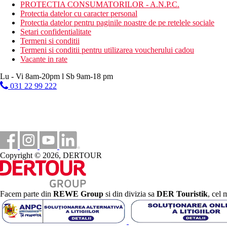
PROTECTIA CONSUMATORILOR - A.N.P.C.
centru de scufundari
Protectia datelor cu caracter personal
magazin de suveniruri
Protectia datelor pentru paginile noastre de pe retelele sociale
wellness
Setari confidentialitate
serviciu de transfer (contra cost)
Termeni si conditii
lounge/camera cu TV comuna
Termeni si conditii pentru utilizarea voucherului cadou
zona pentru fumatori
Vacante in rate
aer conditionat
camera cu facilitati antialergice
Lu - Vi 8am-20pm l Sb 9am-18 pm
serviciu de trezire
031 22 99 222
pranz la pachet
ventilator
camere pentru nefumatori
room service
Descrierea plajei
plaja cu nisip, sezlonguri si umbrele gratuite
Copyright © 2026, DERTOUR
Activitati sportive si divertisment
Gratuit
volei pe plaja, tenis de masa
animatii usoare in zilele selectate (karaoke, muzica live)
Facem parte din
REWE Group
si din divizia sa
DER Touristik
, cel 
sala de gimnastica
Contra cost
centru SPA
tratamente si masaje