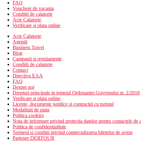
FAQ
Sky Deluxe
Vouchere de vacanta
aproximativ 25 m2
Conditii de calatorie
dotate similar camerelor Garden Room
Acte Calatorie
situat la etajul 1 al unei case cu doua etaje
Verificare si plata online
Plaja Premium
Acte Calatorie
aproximativ 27 m2
Agentii
dotate similar camerelor confort
Business Travel
bungalouri
Blog
TV
Campanii si regulamente
tratament SPA gratuit de 30 de minute de persoana (o data 
Conditii de calatorie
cos cu fructe in camera la sosire
Contact
exista un pat suplimentar in camera, in cazul cazarii a 2 ad
Directiva EAA
FAQ
Vila cu apa
Despre noi
aproximativ 37 m2
Drepturi principale in temeiul Ordonantei Guvernului nr. 2/2018
dotate similar camerelor standard
Verificare si plata online
situat pe piloni deasupra apei
Licente, documente juridice si contractul cu turistul
suplimentar un tratament SPA gratuit de 30 de minute pentr
Modalitati de plata
cos cu fructe in camera la sosire
Politica cookies
Nota de informare privind protectia datelor pentru contactele de a
Descrierea hotelului
Politica de confidentialitate
receptie
Termeni si conditii privind comercializarea biletelor de avion
1 restaurant
Partener DERTOUR
3 baruri