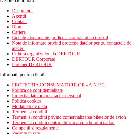
Despre Dertour.ro
Inscrie-te la
Despre noi
Agentii
newsletter!
Contact
Blog
Cariere
Licente, documente juridice si contractul cu turistul
Nota de informare privind protectia datelor pentru contactele de
afaceri
Cultura organizationala DERTOUR
DERTOUR Corporate
Partener DERTOUR
Informatii pentru clienti
PROTECTIA CONSUMATORILOR - A.N.P.C.
Politica de confidentialitate
Protectia datelor cu caracter personal
Politica cookies
Modalitati de plata
Termeni si conditii
Termeni si conditii privind comercializarea biletelor de avion
Termeni si conditii pentru utilizarea voucherului cadou
Campanii si regulamente
Vacante in rate