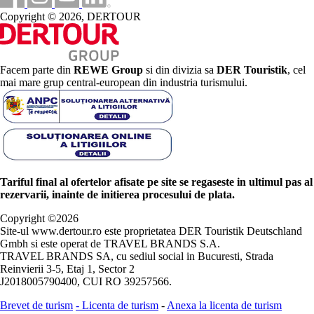
Copyright © 2026, DERTOUR
Facem parte din
REWE Group
si din divizia sa
DER Touristik
, cel
mai mare grup central-european din industria turismului.
Tariful final al ofertelor afisate pe site se regaseste in ultimul pas al
rezervarii, inainte de initierea procesului de plata.
Copyright ©
2026
Site-ul www.dertour.ro este proprietatea DER Touristik Deutschland
Gmbh si este operat de TRAVEL BRANDS S.A.
TRAVEL BRANDS SA, cu sediul social in Bucuresti, Strada
Reinvierii 3-5, Etaj 1, Sector 2
J2018005790400, CUI RO 39257566.
Brevet de turism
-
Licenta de turism
-
Anexa la licenta de turism