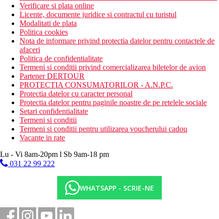
Verificare si plata online
Licente, documente juridice si contractul cu turistul
Modalitati de plata
Politica cookies
Nota de informare privind protectia datelor pentru contactele de
afaceri
Politica de confidentialitate
Termeni si conditii privind comercializarea biletelor de avion
Partener DERTOUR
PROTECTIA CONSUMATORILOR - A.N.P.C.
Protectia datelor cu caracter personal
Protectia datelor pentru paginile noastre de pe retelele sociale
Setari confidentialitate
Termeni si conditii
Termeni si conditii pentru utilizarea voucherului cadou
Vacante in rate
Lu - Vi 8am-20pm l Sb 9am-18 pm
031 22 99 222
WHATSAPP - SCRIE-NE