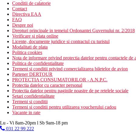
Conditii de calatorie
Contact
Directiva EAA
FAQ
Despre noi
Drepturi principale in temeiul Ordonantei Guvernului nr. 2/2018
Verificare si plata online
Licente, documente juridice si contractul cu turistul
Modalitati de plata
Politica cookies
Nota de informare privind protectia datelor pentru contactele de a
Politica de confidentialitate
Termeni si conditii privind comercializarea biletelor de avion
Partener DERTOUR
PROTECTIA CONSUMATORILOR - A.N.P.C.
Protectia datelor cu caracter personal
Protectia datelor pentru paginile noastre de pe retelele sociale
Setari confidentialitate
Termeni si conditii
Termeni si conditii pentru utilizarea voucherului cadou
Vacante in rate
Lu - Vi 8am-20pm l Sb 9am-18 pm
031 22 99 222