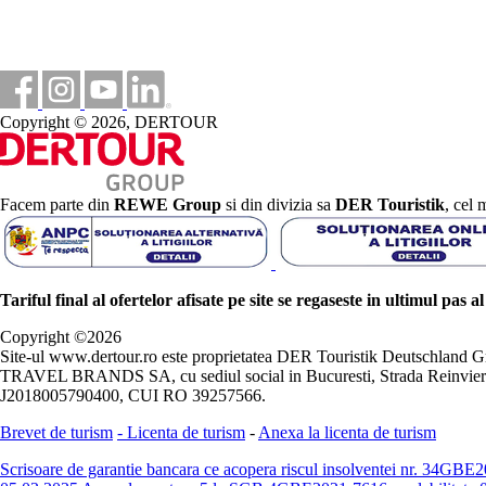
Copyright © 2026, DERTOUR
Facem parte din
REWE Group
si din divizia sa
DER Touristik
, cel 
Tariful final al ofertelor afisate pe site se regaseste in ultimul pas a
Copyright ©
2026
Site-ul www.dertour.ro este proprietatea DER Touristik Deutschla
TRAVEL BRANDS SA, cu sediul social in Bucuresti, Strada Reinvierii 
J2018005790400, CUI RO 39257566.
Brevet de turism
-
Licenta de turism
-
Anexa la licenta de turism
Scrisoare de garantie bancara ce acopera riscul insolventei nr. 34GB