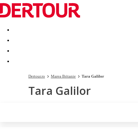
Destinatii
Vacanta perfecta
OFERTE DE NERATAT
Dertour.ro
Marea Britanie
Tara Galilor
Tara Galilor