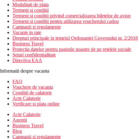
Modalitati de plata
Termeni si conditii
Termeni si conditii privind comercializarea biletelor de avion
Termeni si conditii pentru utilizarea voucherului cadou
Campanii si regulamente
Vacante in rate
Drepturi principale in temeiul Ordonantei Guvernului nr. 2/2018
Business Travel
Protectia datelor pentru paginile noastre de pe retelele sociale
Setari confidentialitate
Directiva EAA
Informatii despre vacanta
FAQ
Vouchere de vacanta
Conditii de calatorie
Acte Calatorie
Verificare si plata online
Acte Calatorie
Agentii
Business Travel
Blog
Campanii si regulamente