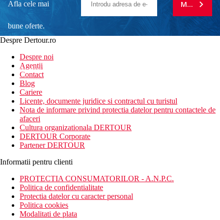
Afla cele mai
MA ABONE
bune oferte.
Despre Dertour.ro
Inscrie-te la
Despre noi
Agentii
newsletter!
Contact
Blog
Cariere
Licente, documente juridice si contractul cu turistul
Nota de informare privind protectia datelor pentru contactele de
afaceri
Cultura organizationala DERTOUR
DERTOUR Corporate
Partener DERTOUR
Informatii pentru clienti
PROTECTIA CONSUMATORILOR - A.N.P.C.
Politica de confidentialitate
Protectia datelor cu caracter personal
Politica cookies
Modalitati de plata