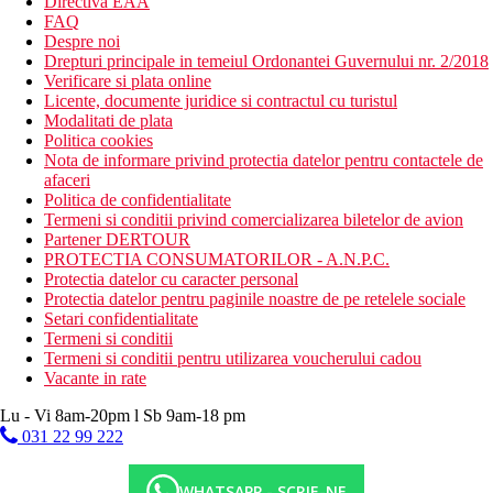
Directiva EAA
FAQ
Despre noi
Drepturi principale in temeiul Ordonantei Guvernului nr. 2/2018
Verificare si plata online
Licente, documente juridice si contractul cu turistul
Modalitati de plata
Politica cookies
Nota de informare privind protectia datelor pentru contactele de
afaceri
Politica de confidentialitate
Termeni si conditii privind comercializarea biletelor de avion
Partener DERTOUR
PROTECTIA CONSUMATORILOR - A.N.P.C.
Protectia datelor cu caracter personal
Protectia datelor pentru paginile noastre de pe retelele sociale
Setari confidentialitate
Termeni si conditii
Termeni si conditii pentru utilizarea voucherului cadou
Vacante in rate
Lu - Vi 8am-20pm l Sb 9am-18 pm
031 22 99 222
WHATSAPP - SCRIE-NE