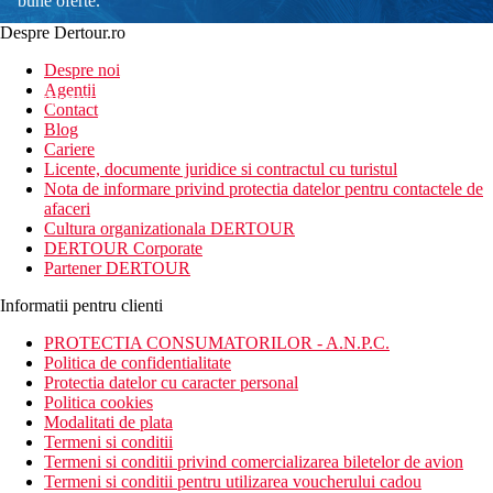
bune oferte.
Despre Dertour.ro
Inscrie-te la
Despre noi
Agentii
newsletter!
Contact
Blog
Cariere
Licente, documente juridice si contractul cu turistul
Nota de informare privind protectia datelor pentru contactele de
afaceri
Cultura organizationala DERTOUR
DERTOUR Corporate
Partener DERTOUR
Informatii pentru clienti
PROTECTIA CONSUMATORILOR - A.N.P.C.
Politica de confidentialitate
Protectia datelor cu caracter personal
Politica cookies
Modalitati de plata
Termeni si conditii
Termeni si conditii privind comercializarea biletelor de avion
Termeni si conditii pentru utilizarea voucherului cadou