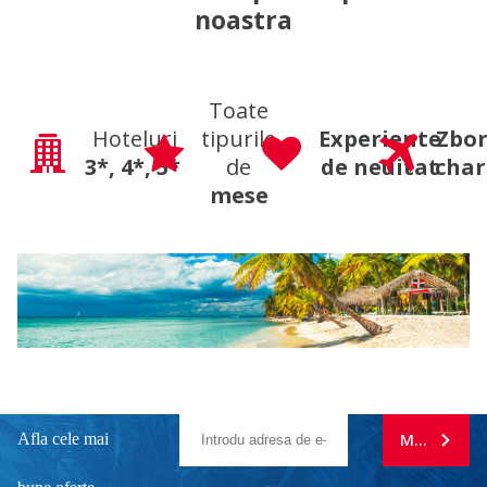
noastra
Toate
Hoteluri
tipurile
Experiente
Zbor
3*,
4*,
5*
de
de neuitat
char
mese
Afla cele mai
MA ABONE