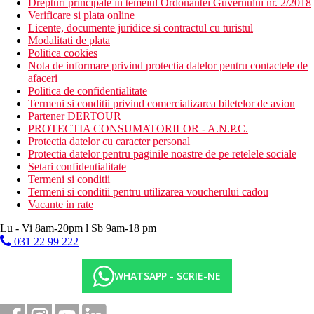
Drepturi principale in temeiul Ordonantei Guvernului nr. 2/2018
Verificare si plata online
Licente, documente juridice si contractul cu turistul
Modalitati de plata
Politica cookies
Nota de informare privind protectia datelor pentru contactele de
afaceri
Politica de confidentialitate
Termeni si conditii privind comercializarea biletelor de avion
Partener DERTOUR
PROTECTIA CONSUMATORILOR - A.N.P.C.
Protectia datelor cu caracter personal
Protectia datelor pentru paginile noastre de pe retelele sociale
Setari confidentialitate
Termeni si conditii
Termeni si conditii pentru utilizarea voucherului cadou
Vacante in rate
Lu - Vi 8am-20pm l Sb 9am-18 pm
031 22 99 222
WHATSAPP - SCRIE-NE