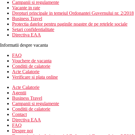
Campanii si regulamente
Vacante in rate
Drepturi principale in temeiul Ordonantei Guvernului nr. 2/2018
Business Travel
Protectia datelor pentru paginile noastre de pe retelele sociale
Setari confidentialitate
Directiva EAA
Informatii despre vacanta
FAQ
Vouchere de vacanta
Conditii de calatorie
Acte Calatorie
Verificare si plata online
Acte Calatorie
Agentii
Business Travel
Campanii si regulamente
Conditii de calatorie
Contact
Directiva EAA
FAQ
Despre noi