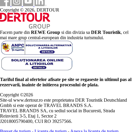
Copyright © 2026, DERTOUR
Facem parte din
REWE Group
si din divizia sa
DER Touristik
, cel
mai mare grup central-european din industria turismului.
Tariful final al ofertelor afisate pe site se regaseste in ultimul pas al
rezervarii, inainte de initierea procesului de plata.
Copyright ©
2026
Site-ul www.dertour.ro este proprietatea DER Touristik Deutschland
Gmbh si este operat de TRAVEL BRANDS S.A.
TRAVEL BRANDS SA, cu sediul social in Bucuresti, Strada
Reinvierii 3-5, Etaj 1, Sector 2
J2018005790400, CUI RO 39257566.
Brevet de turism
-
Licenta de turism
-
Anexa la licenta de turism