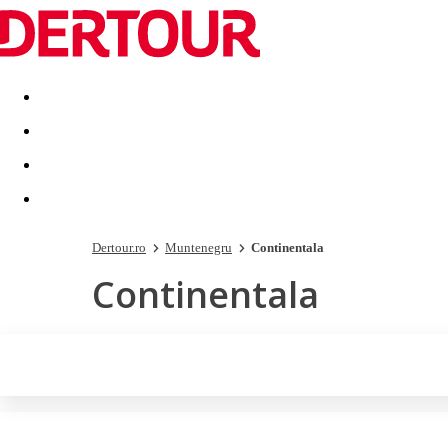
Destinatii
Vacanta perfecta
OFERTE DE NERATAT
Dertour.ro
Muntenegru
Continentala
Continentala