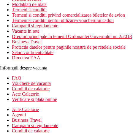
Modalitati de plata
Termeni si conditii
Termeni si conditii privind comercializarea biletelor de avion
Termeni si conditii pentru utilizarea voucherului cadou
Campanii si regulamente
Vacante in rate
Drepturi principale in temeiul Ordonantei Guvernului nr. 2/2018
Business Travel
Protectia datelor pentru paginile noastre de pe retelele sociale
Setari confidentialitate
Directiva EAA
Informatii despre vacanta
FAQ
Vouchere de vacanta
Conditii de calatorie
Acte Calatorie
Verificare si plata online
Acte Calatorie
Agentii
Business Travel
Campanii si regulamente
Conditii de calatorie