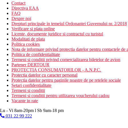
Contact
Directiva EAA
FAQ
Despre noi
Drepturi principale in temeiul Ordonantei Guvernului nr. 2/2018
Verificare si plata online
Licente, documente juridice si contractul cu turistul
Modalitati de plata
Politica cookies
Nota de informare privind protectia datelor pentru contactele de a
Politica de confidentialitate
Termeni si conditii privind comercializarea biletelor de avion
Partener DERTOUR
PROTECTIA CONSUMATORILOR - A.N.P.C.
Protectia datelor cu caracter personal
Protectia datelor pentru paginile noastre de pe retelele sociale
Setari confidentialitate
Termeni si conditii
Termeni si conditii pentru utilizarea voucherului cadou
Vacante in rate
Lu - Vi 8am-20pm l Sb 9am-18 pm
031 22 99 222